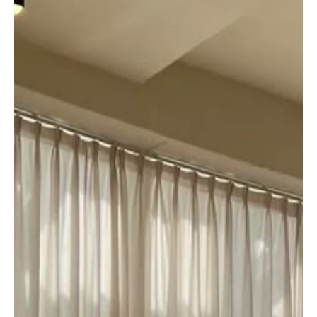
İstanbul’da Fried Chicken Nerede Yenir? En
Popüler Mekanlar
Tavuğun un, baharat karışımı veya pane kaplanarak yağda
kızartılmasıyla yapılan, özellikle dışı çıtır içi sulu kalan bir yemek
türü olan fried chicken, dünyanın dört bir yanında severek tüketilen
ikonik lezzetlerden biridir.