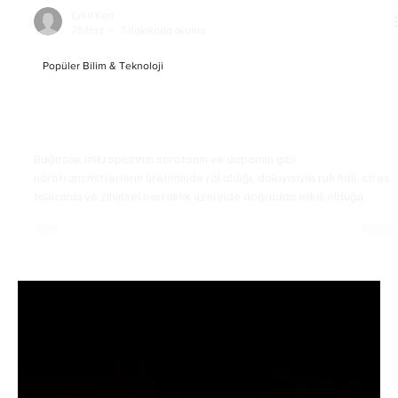
Eylül Kurt
28 Haz
3 dakikada okunur
Popüler Bilim & Teknoloji
Bağırsak Sağlığı Nasıl Desteklenir? Prebiyotik,
Probiyotik ve Postbiyotik Rehberi
Bağırsak mikroplarının serotonin ve dopamin gibi
nörotransmitterlerin üretiminde rol aldığı, dolayısıyla ruh hali, stres
toleransı ve zihinsel berraklık üzerinde doğrudan etkili olduğu
kanıtlanmıştır. Bağırsak sağlığı için probiyotik, prebiyotik, lifli
beslenme ve düzenli sıvı tüketimi bir arada yürütülmelidir. Sadece
prebiyotik lifler tüketmek yeterli değildir; bağırsaktaki canlı faydalı
bakteri çeşitliliğini artırmak ve sindirim sistemini yormayan bir
yaşam tarzı benims