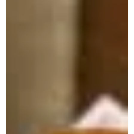
Bitter Çikolata
Sınav haftalarının en büyük sorunlardan biri odaklanma kaybı ve
sürekli gelen uyku halidir. Birçok öğrenci çözümü kahvede arar.
Ancak “ders çalışırken ne yenir?” veya “odaklanmayı artıran
yiyecekler nelerdir?” sorularına verilen cevaplar yalnızca kahveyle
sınırlı değildir. İşte bu noktada bitter çikolata, çoğu kişinin fark
etmediği güçlü bir alternatif olarak öne çıkar.