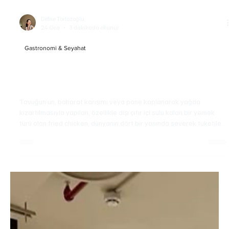
Defne Tortozoğlu
24 Oca
3 dakikada okunur
Gastronomi & Seyahat