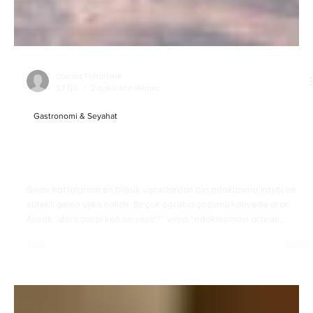
Ecenaz Timurlenk
17 Nis
2 dakikada okunur
Gastronomi & Seyahat
Sınav Haftasında Odaklanmayı Artıran Yiyecek: