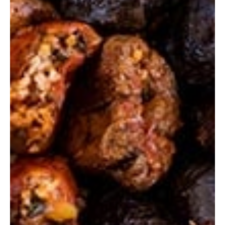
Defne Tortozoğlu
11 Oca
2 dakikada okunur
Gastronomi & Seyahat
Reformer Pilates Nedir? Pilates’in Gücünü
Taşıyan Sistem
Son yıllarda pilates dünyasında öne çıkan reformer pilates, klasik
mat pilatese kıyasla daha kontrollü, daha etkili ve daha fonksiyonel
bir egzersiz sistemi olarak konumlanıyor. Özel olarak tasarlanmış
reformer aletiyle yapılan bu antrenman, vücudu yalnızca
güçlendirmekle kalmıyor; aynı zamanda denge, esneklik ve postür
üzerinde de gözle görülür iyileşmeler sağlıyor.