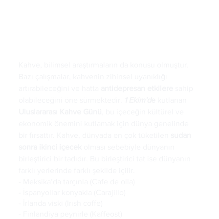
Kahve, bilimsel araştırmaların da konusu olmuştur. 
Bazı çalışmalar, kahvenin zihinsel uyanıklığı 
artırabileceğini ve hatta 
antidepresan etkilere 
sahip 
olabileceğini öne sürmektedir. 
1 Ekim'd
e 
kutlanan 
Uluslararası Kahve Günü
, bu içeceğin kültürel ve 
ekonomik önemini kutlamak için dünya genelinde 
bir fırsattır. Kahve, dünyada en çok tüketilen 
sudan 
sonra ikinci içecek
 olması sebebiyle dünyanın 
birleştirici bir tadıdır. Bu birleştirici tat ise dünyanın 
farklı yerlerinde farklı şekilde içilir.
- Meksika’da tarçınla (Cafe de olla)
- İspanyollar konyakla (Carajillo)
- İrlanda viski (Irısh coffe)
- Finlandiya peynirle (Kaffeost)