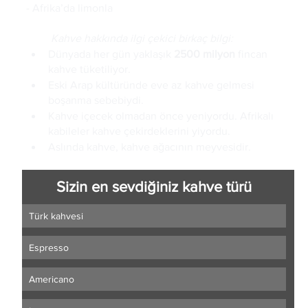
- Afrika’da limonla
         Kahve hakkında ilgi çekici birkaç bilgi:
Dünyada her gün yaklaşık 
2500 milyon
 fincan 
kahve tüketiliyor.
Eski Arap kültüründe eve az kahve gelmesi 
boşanma sebebiydi.
Kahve içecek olmadan önce yeniyordu. Afrikalı 
kabileler kahve çekirdeklerini yiyordu.
Aslında kahve, kahve ağacının meyvesidir. 
Sizin en sevdiğiniz kahve türü
Türk kahvesi
Espresso
Americano