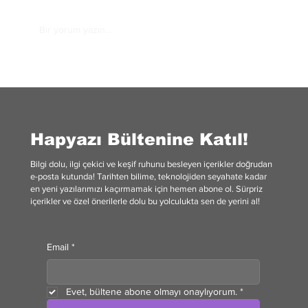
Bir yorum yazın...
Sınav Haftasında Odaklanmayı Artıran
Yiyecek: Bitter Çikolata
Hapyazı Bültenine Katıl!
Bilgi dolu, ilgi çekici ve keşif ruhunu besleyen içerikler doğrudan
e-posta kutunda! Tarihten bilime, teknolojiden seyahate kadar
en yeni yazılarımızı kaçırmamak için hemen abone ol. Sürpriz
içerikler ve özel önerilerle dolu bu yolculukta sen de yerini al!
Email
*
Evet, bültene abone olmayı onaylıyorum.
*