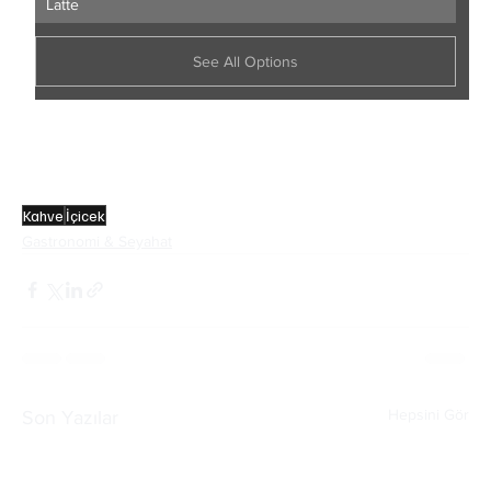
Latte
See All Options
Kahve
İçicek
Gastronomi & Seyahat
Hepsini Gör
Son Yazılar