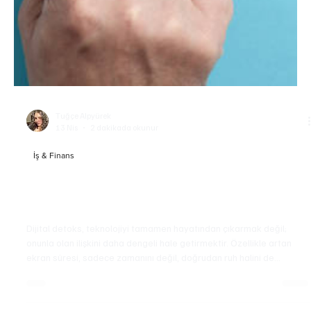
Tuğçe Alpyürek
13 Nis
2 dakikada okunur
İş & Finans
Dijital Detoks Nedir? Ekran Süresi ve Sosyal
Medyanın Etkileri
Dijital detoks, teknolojiyi tamamen hayatından çıkarmak değil;
onunla olan ilişkini daha dengeli hale getirmektir. Özellikle artan
ekran süresi, sadece zamanını değil, doğrudan ruh halini de