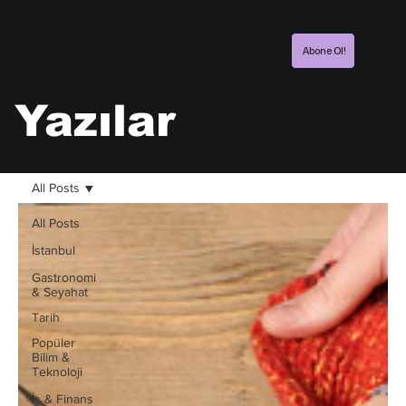
Abone Ol!
Yazılar
All Posts
All Posts
İstanbul
Gastronomi
& Seyahat
Tarih
Popüler
Bilim &
Teknoloji
İş & Finans