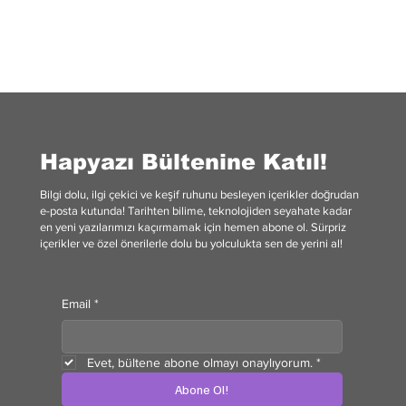
etkiliyor. Son yıllarda yapılan araştırmalar, ekran başında geçirilen
süre arttıkça insanların kendini daha az iyi hissettiğini gösteriyor.
Özellikle gençlerde bu etki çok daha belirgin.
Hapyazı Bültenine Katıl!
Bilgi dolu, ilgi çekici ve keşif ruhunu besleyen içerikler doğrudan
e-posta kutunda! Tarihten bilime, teknolojiden seyahate kadar
en yeni yazılarımızı kaçırmamak için hemen abone ol. Sürpriz
içerikler ve özel önerilerle dolu bu yolculukta sen de yerini al!
Email
*