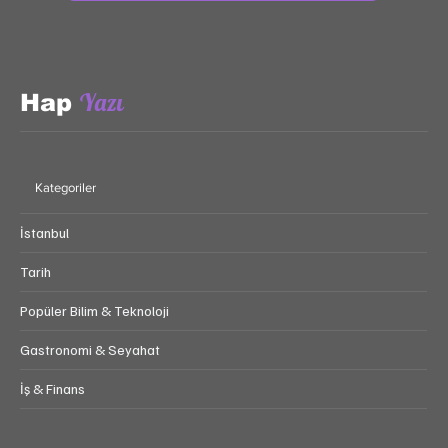
Evet, bültene abone olmayı onaylıyorum.
*
Abone Ol!
Yazı
Hap
Kategoriler
İstanbul
Tarih
Popüler Bilim & Teknoloji
Gastronomi & Seyahat