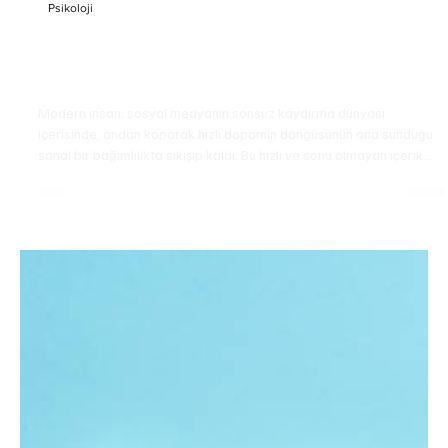
Psikoloji
Modern bir Meditasyon Biçimi Olarak Örgü
Örmek
Modern insan; sosyal medyanın sonsuz kaydırma dünyası
içerisinde, andan koparak hızlı dopamin döngüsünün ona sunduğu
sanal bir bağımlılıkta sıkışıp kaldı. Bu hızlı ve sonu olmayan içerik
dünyasından kurtulmanın yolu, belki de yüzlerce yıllık bir gelenekte
saklı olabilir. Örgü örmek bir hobi olmanın ötesinde; zihni
sakinleştiren, dijital bağımlılığa karşı duran, somut meditatif bir
yavaş yaşam pratiğidir.