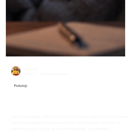
Aybüke Er
31 Tem
2 dakikada okunur
Psikoloji
Karar Yorgunluğu Nedir? Günlük Kararlarımız Bizi