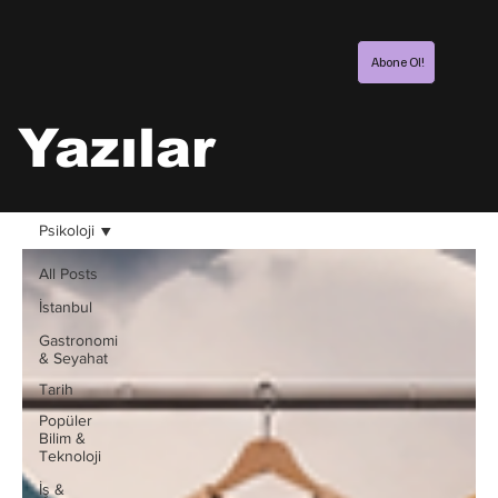
Abone Ol!
Yazılar
Psikoloji
All Posts
İstanbul
Gastronomi
& Seyahat
Tarih
Popüler
Bilim &
Teknoloji
İş &