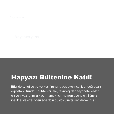
Yorumlar
Bir yorum yazın...
Kara Delikler ve Evrenin Gizemleri: Uzay
Rehberi
Hapyazı Bültenine Katıl!
Bilgi dolu, ilgi çekici ve keşif ruhunu besleyen içerikler doğrudan
e-posta kutunda! Tarihten bilime, teknolojiden seyahate kadar
en yeni yazılarımızı kaçırmamak için hemen abone ol. Sürpriz
içerikler ve özel önerilerle dolu bu yolculukta sen de yerini al!