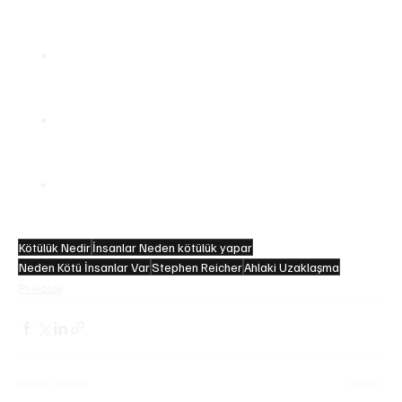
 İnsanların Kötü Davranışları Hakkında Hap Bilgiler 
Stanford Hapishanesi Deneyi: İnsanların rol ve 
otorite baskısı altında hızla acımasız tutumlar 
sergileyebileceğini gösterir.
İnsanlıktan Çıkarma: Düşmanı “tehdit” olarak 
etiketlemek şiddeti kolaylaştırır; propaganda dili 
bu mekanizmayı sıkça kullanır.
Mesafe ve Vicdan: İnsan beyni, yaptığı zararı 
doğrudan görmediğinde (örneğin drone 
kullanımı) vicdani tepkiyi daha zayıf verir.
Kötülük Nedir
İnsanlar Neden kötülük yapar
Neden Kötü İnsanlar Var
Stephen Reicher
Ahlaki Uzaklaşma
Psikoloji