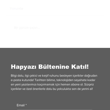
Yorumlar
Bir yorum yazın...
Terapi Gerçekten İşe Yarıyor mu?
Hapyazı Bültenine Katıl!
Bilgi dolu, ilgi çekici ve keşif ruhunu besleyen içerikler doğrudan
e-posta kutunda! Tarihten bilime, teknolojiden seyahate kadar
en yeni yazılarımızı kaçırmamak için hemen abone ol. Sürpriz
içerikler ve özel önerilerle dolu bu yolculukta sen de yerini al!
Email
*