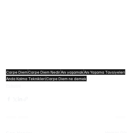
• Ölü Ozanlar Derneği filmi, carpe diem kavramını 
dünya çapında popülerleştiren yapımlardan biri 
olarak kabul edilir.
• Horatius'un carpe diem sözü, yaklaşık 2000 yıldır 
edebiyat ve felsefe metinlerinde kullanılmaya 
devam ediyor.
• Mindfulness (bilinçli farkındalık) yaklaşımı, geçmişe 
veya geleceğe değil, dikkati mevcut ana yöneltmeyi 
amaçlar.
Carpe Diem
Carpe Diem Nedir
Anı yaşamak
Anı Yaşama Tavsiyeleri
Anda Kalma Teknikleri
Carpe Diem ne demek
Psikoloji
Hepsini Gör