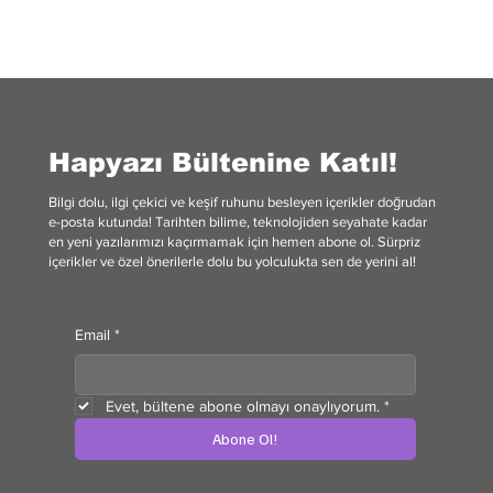
Rekabetin Sonu: Tekelleşme ve Eleştirileri
Hapyazı Bültenine Katıl!
Bilgi dolu, ilgi çekici ve keşif ruhunu besleyen içerikler doğrudan
e-posta kutunda! Tarihten bilime, teknolojiden seyahate kadar
en yeni yazılarımızı kaçırmamak için hemen abone ol. Sürpriz
içerikler ve özel önerilerle dolu bu yolculukta sen de yerini al!
Email
*
Evet, bültene abone olmayı onaylıyorum.
*
Abone Ol!