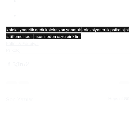
Sağlıklı koleksiyonculuk ile istifleme arasındaki 
fark kontrol kaybıdır.
Koleksiyon yapmak, bazı kişilerde stres azaltıcı 
ve motive edici etki yaratır.
koleksiyonerlik nedir
koleksiyon yapmak
koleksiyonerlik psikolojisi
istifleme nedir
insan neden eşya biriktirir
Kültür & Edebiyat
Psikoloji
Hepsini Gör
Son Yazılar