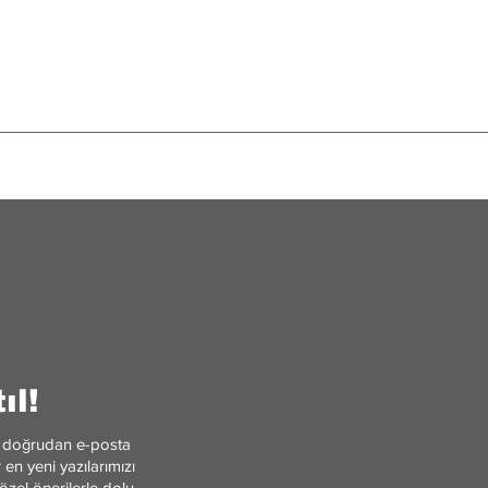
12 Hayvanlı Türk Takvi
in Hürmüz Boğazı’nı
Nedir? Zamanı Hayvanl
l Etmek Neden Bu
Ölçmenin Hikayesi
Zor?
ıl!
ler doğrudan e-posta
en yeni yazılarımızı
özel önerilerle dolu