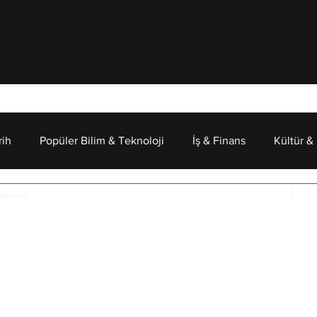
rih
Popüler Bilim & Teknoloji
İş & Finans
Kültür &
 okunur
Psikoloji
ünya Savaşı Şehitlerimiz
ş edilen dört denizaltı ve dört muhrip gemisini (savaş 
rilen
 “Refah” yük gemisinin
 1941’de Mersin açıklarında 
tan 15 deniz subayı, 16 Hava Harp Okulu öğrencisi, 48 