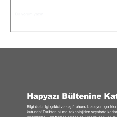
Bir yorum yazın...
Sened-i İttifak: İlk Haklar
ABD İç
Belgesi
Kontro
Kadar 
Hapyazı Bültenine Kat
Bilgi dolu, ilgi çekici ve keşif ruhunu besleyen içerik
kutunda! Tarihten bilime, teknolojiden seyahate kadar 
kaçırmamak için hemen abone ol. Sürpriz içerikler ve 