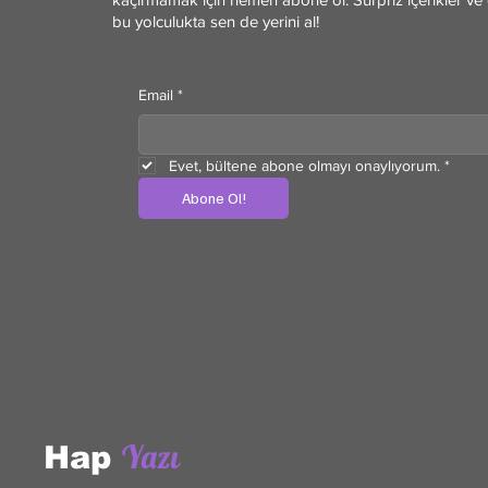
bu yolculukta sen de yerini al!
Email
*
Evet, bültene abone olmayı onaylıyorum.
*
Abone Ol!
Yazı
Hap