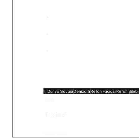
Refah Faciası hakkında birkaç ilgi çekici 
Refah Faciasından kurtulan askerler
Atılay denizaltısında şehit olmuşlard
Refah Faciasında hayatını kaybeden
şehit sayılmıştır. Ailelerine maaş ba
Sipariş edilen dört denizaltıdan ikis
Hükümeti el koymuştur. El konulan de
diğeri ise Nazi Almanyası tarafından 
II. Dünya Savaşı
Denizaltı
Refah Faciası
Refah Şilebi
Tarih