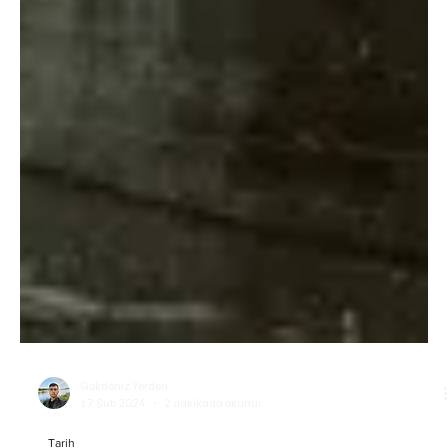
Gökdeniz Yerden
17 Şub 2024
2 dakikada okunur