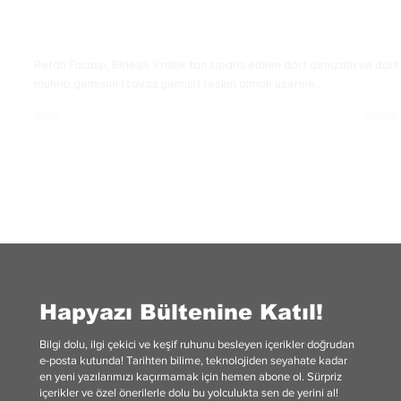
Tarih
Refah Faciası: II. Dünya Savaşı Şehitlerimiz
Refah Faciası, Birleşik Krallık’tan sipariş edilen dört denizaltı ve dört
muhrip gemisini (savaş gemisi) teslim almak üzerine...
Hapyazı Bültenine Katıl!
Bilgi dolu, ilgi çekici ve keşif ruhunu besleyen içerikler doğrudan
e-posta kutunda! Tarihten bilime, teknolojiden seyahate kadar
en yeni yazılarımızı kaçırmamak için hemen abone ol. Sürpriz