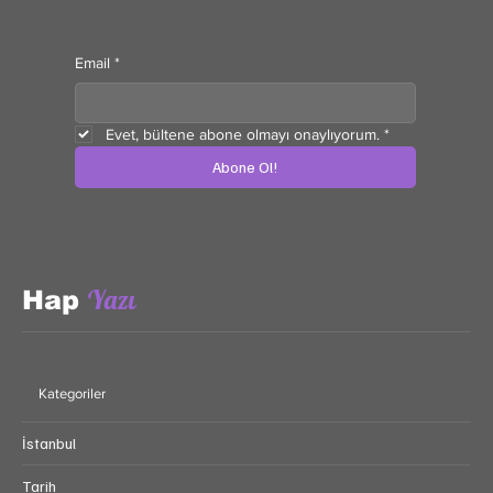
içerikler ve özel önerilerle dolu bu yolculukta sen de yerini al!
Email
*
Evet, bültene abone olmayı onaylıyorum.
*
Abone Ol!
Yazı
Hap
Kategoriler
İstanbul