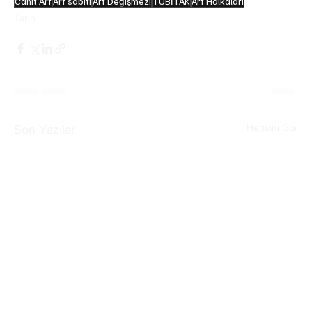
Cahit Arf
Arf sabiti
Arf Değişmezi
TÜBİTAK
Arf Halkaları
Tarih
Hepsini Gör
Son Yazılar