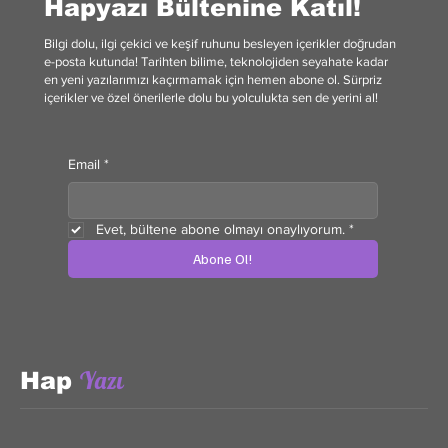
Hapyazı Bültenine Katıl!
Bilgi dolu, ilgi çekici ve keşif ruhunu besleyen içerikler doğrudan
e-posta kutunda! Tarihten bilime, teknolojiden seyahate kadar
en yeni yazılarımızı kaçırmamak için hemen abone ol. Sürpriz
içerikler ve özel önerilerle dolu bu yolculukta sen de yerini al!
Email
*
Evet, bültene abone olmayı onaylıyorum.
*
Abone Ol!
Yazı
Hap