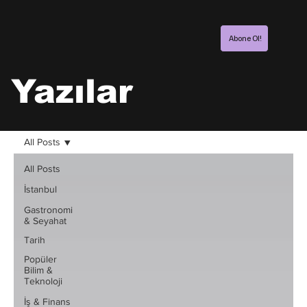
Abone Ol!
Yazılar
All Posts
All Posts
İstanbul
Gastronomi
& Seyahat
Tarih
Popüler
Bilim &
Teknoloji
İş & Finans