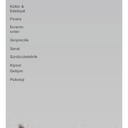
Kültür &
Edebiyat
Finans
Evrenin
sırları
Girişimcilik
Sanat
Sürdürülebilirlik
Kişisel
Gelişim
Psikoloji