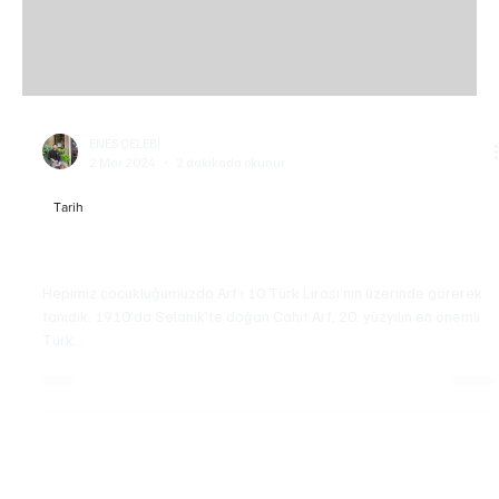
ENES ÇELEBİ
2 Mar 2024
2 dakikada okunur
Tarih
Cahit Arf: Matematiğin Kutup Yıldızı
Hepimiz çocukluğumuzda Arf’ı 10 Türk Lirası’nın üzerinde görerek
tanıdık. 1910'da Selanik'te doğan Cahit Arf, 20. yüzyılın en önemli
Türk...