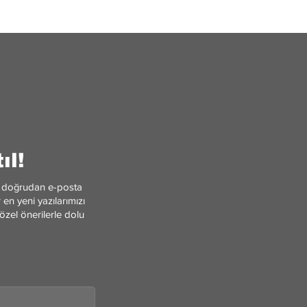
Yönlerimiz ve Benliğimi
nsten ebeveyn ile
: Oidipus Kompleksi
Jung’un Arketipleri
ıl!
ler doğrudan e-posta
en yeni yazılarımızı
özel önerilerle dolu