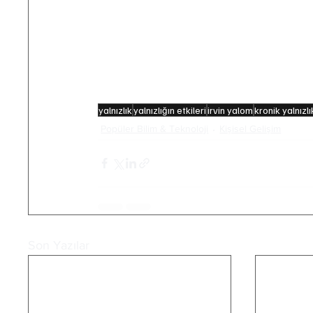
-Holt-Lunstad, J., Smith, T. B., Baker, M
social isolation as risk factors for morta
Psychological Science, 10(2), 227–237.
-Yalom, I. D. (1980). Existential Psychot
yalnızlık
yalnızlığın etkileri
irvin yalom
kronik yalnızlı
Popüler Bilim & Teknoloji
Kişisel Gelişim
Son Yazılar