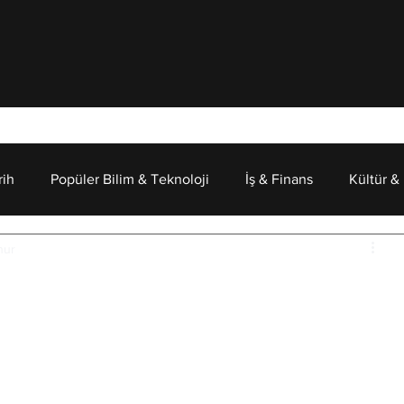
rih
Popüler Bilim & Teknoloji
İş & Finans
Kültür &
nur
Psikoloji
Beden ve Ruh Üzerine
 "günaydın" demek gelmez.. Telefonuna bildirim 
tek fincanlık su ısıtırsın. Sıradan bir gün gibi görünür 