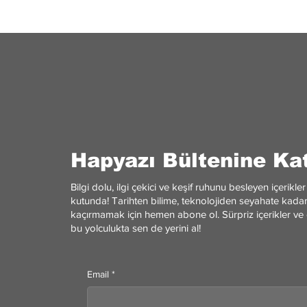
Yolculuğunun Temelleri
aynı ci
rekabet
Hapyazı Bültenine Kat
Bilgi dolu, ilgi çekici ve keşif ruhunu besleyen içerik
kutunda! Tarihten bilime, teknolojiden seyahate kadar 
kaçırmamak için hemen abone ol. Sürpriz içerikler ve 
bu yolculukta sen de yerini al!
Email
*