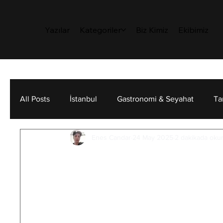
Yazılar
Kategoriler
Biz Kimiz
Ekibimiz
All Posts
İstanbul
Gastronomi & Seyahat
Ta
Enes Candar
24 May 2025
2 dakikada oku
Sanat
Sürdürülebilirlik
Kişisel Gelişim
Yalnızlığın Beyin, 
Etkileri
Bir sabah uyanırsın ve içinden kimseye
düşmez, mutfakta iki kişilik kahve değil, 