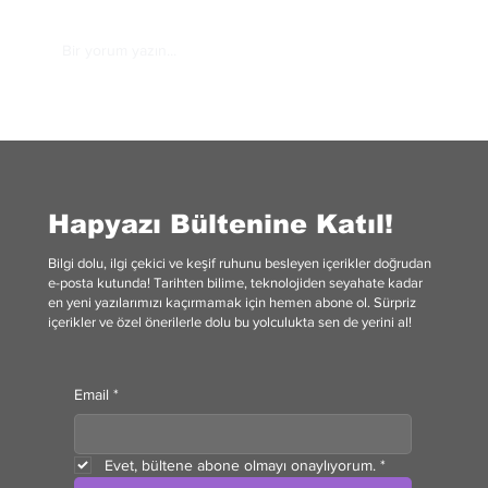
Bir yorum yazın...
ABD İçin Hürmüz Boğazı’nı Kontrol Etmek
Neden Bu Kadar Zor?
Hapyazı Bültenine Katıl!
Bilgi dolu, ilgi çekici ve keşif ruhunu besleyen içerikler doğrudan
e-posta kutunda! Tarihten bilime, teknolojiden seyahate kadar
en yeni yazılarımızı kaçırmamak için hemen abone ol. Sürpriz
içerikler ve özel önerilerle dolu bu yolculukta sen de yerini al!
Email
*
Evet, bültene abone olmayı onaylıyorum.
*