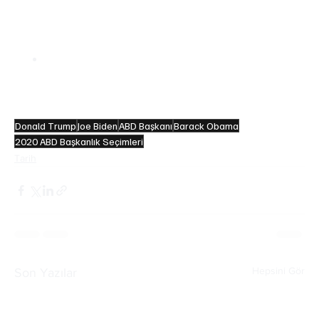
başkanıdır. Başkan seçilmeden önce, 36 yıl 
boyunca Delaware senatörü ve 8 yıl boyunca 
başkan yardımcısı olarak görev yaptı.
Biden ABD tarihinde senatoya seçildiğinde 
en 
genç,
 başkan olduğunda 
en yaşlı
 kişi olan ilk ve 
tek kişidir. 
Donald Trump
Joe Biden
ABD Başkanı
Barack Obama
2020 ABD Başkanlık Seçimleri
Tarih
Hepsini Gör
Son Yazılar