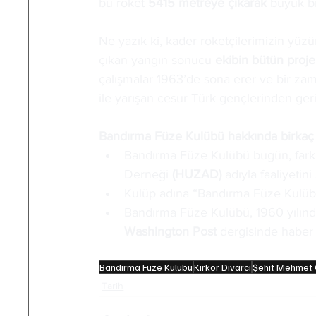
bu roket 
5415 metreye çıkarak
 büyük bi
Ne yazık ki, kader roketçilerimizin yüz
çıkan yangın sonucu
 ekibin bütün projel
çalışmalar 1963’de sona erer ve bir zam
ile yarışan cesur Türk gençlerinden ger
Bandırma Füze Kulübü hakkında birkaç ilg
Bandırma Füze Kulübü bugün, farklı
Derneği 
(HUZAD)
 adıyla faaliyetin
Kulüp adına “Bandırma Füze Kulübü”
Bandırma Füze Kulübü, 1960 yılınd
Washington Post
 dergisinde haber
Bandırma Füze Kulübü
Kirkor Divarcı
Şehit Mehmet 
Tarih