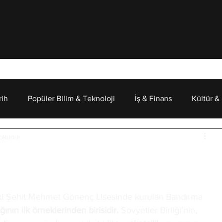
rih
Popüler Bilim & Teknoloji
İş & Finans
Kültür &
 okunur
Psikoloji
bü: Türk Gençliğinin Uzaya
deki Şehit Mehmet Gönenç Lisesinde kurulan Bandırma 
ğının ilk örneklerinden birisidir.
 Sovyetler Birliği’nin, 