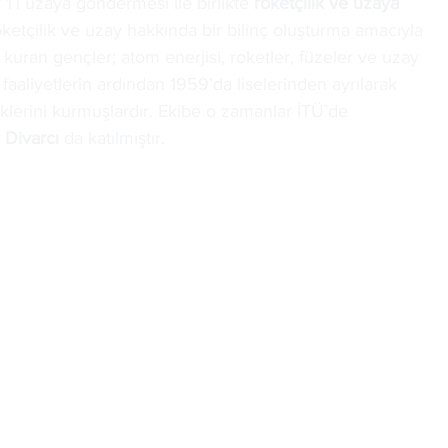
1’i uzaya göndermesi ile birlikte 
roketçilik ve uzaya 
roketçilik ve uzay hakkında bir bilinç oluşturma amacıyla 
kuran gençler; atom enerjisi, roketler, füzeler ve uzay 
aaliyetlerin ardından 1959’da liselerinden ayrılarak 
lerini kurmuşlardır. Ekibe o zamanlar İTÜ’de 
r Divarcı
 da katılmıştır.