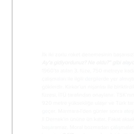
İlk iki zorlu roket denemesinin başarıs
Ay’a gidiyordunuz? Ne oldu?” gibi alaycı
1960’ta atılan 3. füze, 750 metreye kad
çalışmaları ile ilgili dergilerde yer alm
göklerdir. Kirkor’un nişanlısı ile birikti
füzesi, İTÜ tarafından onaylanır. TSK’n
920 metre yüksekliğe ulaşır ve Türk tar
geçer. Marmara-I’den günler sonra ateşle
II Dernek’in ününe ün katar. Fakat aksa
başaramaz. Moral bozmadan çalışmalar