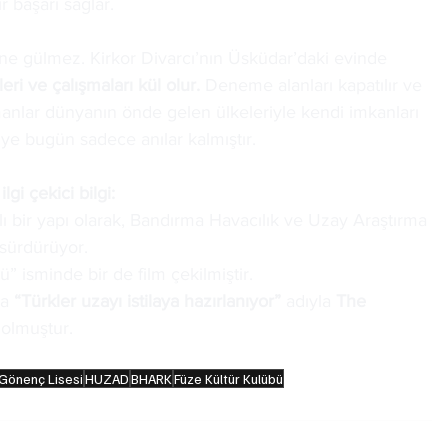
r başarı sağlar.
üne gülmez. Kirkor Divarcı’nın Üsküdar’daki evinde 
eri ve çalışmaları kül olur.
 Deneme alanları kapatılır ve 
anlar dünyanın önde gelen ülkeleriyle kendi imkanları 
iye bugün sadece anılar kalmıştır.
i çekici bilgi:
 bir yapı olarak, Bandırma Havacılık ve Uzay Araştırma 
i sürdürüyor.
 isminde bir de film çekilmiştir.
a 
“Türkler uzayı istilaya hazırlanıyor”
 adıyla 
The 
 olmuştur.
Gönenç Lisesi
HUZAD
BHARK
Füze Kültür Kulübü