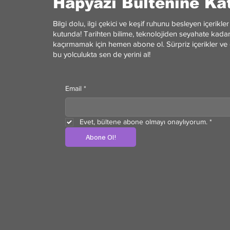
Hapyazı Bültenine Kat
Bilgi dolu, ilgi çekici ve keşif ruhunu besleyen içerik
kutunda! Tarihten bilime, teknolojiden seyahate kadar 
kaçırmamak için hemen abone ol. Sürpriz içerikler ve 
bu yolculukta sen de yerini al!
Email
*
Evet, bültene abone olmayı onaylıyorum.
*
Abone Ol!