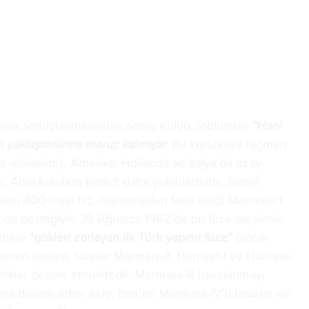
ızlıkla sonuçlanmasından sonra Kulüp, toplumun 
“Hani 
 yaklaşımlarına maruz kalmıştır.
 Bu zorluklara rağmen 
ar yükselmiş, Amerika, Hollanda ve İtalya’da uzay 
ıştır. Ama kulübün hedefi daha yukarlardadır, hedef 
rdikleri 400 lirayı hiç düşünmeden feda ettiği Marmara-1 
ın da desteğiyle 30 Ağustos 1962’de bu füze ateşlenir, 
ihine
 “gökleri zorlayan ilk Türk yapımı füze”
 olarak 
nen başarılı füzeler Marmara-II, Hürriyet-I ve Hürriyet-
klıklar devam etmektedir, Marmara-III havalanmayı 
ına devam eden ekip, hemen Marmara-IV’ü tasarlar ve 