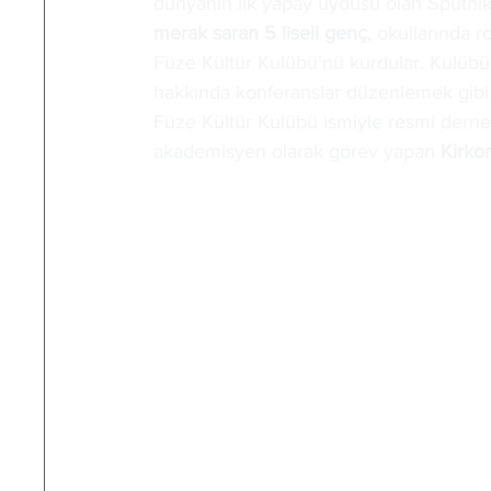
dünyanın ilk yapay uydusu olan Sputnik 
merak saran 5 liseli genç
, okullarında 
Füze Kültür Kulübü’nü kurdular. Kulübü 
hakkında konferanslar düzenlemek gibi f
Füze Kültür Kulübü ismiyle resmi dernek
akademisyen olarak görev yapan
 Kirko