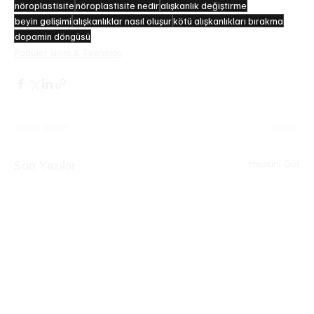
nöroplastisite
nöroplastisite nedir
alışkanlık değiştirme
beyin gelişimi
alışkanlıklar nasıl oluşur
kötü alışkanlıkları bırakma
dopamin döngüsü
Popüler Bilim & Teknoloji
Hepsini Gör
Son Yazılar