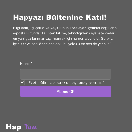
Hapyazı Bültenine Katıl!
Bilgi dolu, ilgi çekici ve keşif ruhunu besleyen içerikler doğrudan
e-posta kutunda! Tarihten bilime, teknolojiden seyahate kadar
en yeni yazılarımızı kaçırmamak için hemen abone ol. Sürpriz
içerikler ve özel önerilerle dolu bu yolculukta sen de yerini al!
Email
*
Evet, bültene abone olmayı onaylıyorum.
*
Abone Ol!
Yazı
Hap