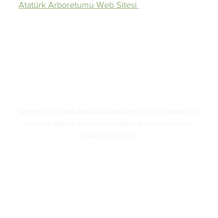
Atatürk Arboretumu Web Sitesi 
Sarıyer’de yer alan Atatürk Arboretumu’nda gölet kenarında 
yansıyan ağaçlar; İstanbul’un doğayla iç içe, sessiz kaçış 
noktalarından biridir.
3. Ihlamur Kasrı Bahçesi – Beşiktaş
Osmanlı döneminden kalma bu zarif bahçe, Beşiktaş 
ile Nişantaşı arasında gizli kalmış bir cennet. Giriş 
ücretli ama oldukça uygun. Osmanlı mimarisi 
eşliğinde kitap okumak veya sadece kuş seslerini 