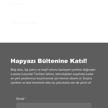
Yorumlar
Bir yorum yazın...
Beyoğlu: Osmanlı’nın Çağdaş Dünyaya
Açılan Penceresi
Hapyazı Bültenine Katıl!
Bilgi dolu, ilgi çekici ve keşif ruhunu besleyen içerikler doğrudan
e-posta kutunda! Tarihten bilime, teknolojiden seyahate kadar
en yeni yazılarımızı kaçırmamak için hemen abone ol. Sürpriz
içerikler ve özel önerilerle dolu bu yolculukta sen de yerini al!
Email
*