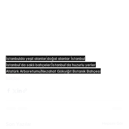
şehirden kaçıp nefes aldığı gizli mekanı” olarak 
bilinir. Bahçedeki ıhlamur ağaçlarının kokusu, yaz 
akşamlarında tüm alana yayılır.
- Yıldız Parkı, Osmanlı döneminde “yasak orman” 
olarak bilinirdi. Bir zamanlar sadece saray 
mensuplarının girişine açıktı. Yıldız Sarayı’na ait bu 
geniş bahçe, II. Abdülhamid’in yürüyüş yaptığı özel 
koruluktu.
İstanbulda yeşil alanlar
doğal alanlar İstanbul
İstanbul’da saklı bahçeler
İstanbul’da huzurlu yerler
Atatürk Arboretumu
Nezahat Gökyiğit Botanik Bahçesi
İstanbul
Hepsini Gör
Son Yazılar