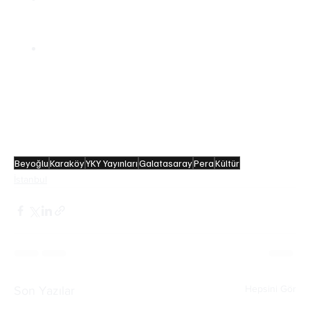
pasajlar, Türkiye'nin en eski modern alışveriş 
merkezleri olarak nitelendirilir.
1863’te hizmete giren Londa metrosundan sonra 
dünyanın en eski ikinci, Türkiye'nin ise ilk yer 
altı raylı toplu taşıma sistemi olan 
“(Karaköy - 
Beyoğlu) Tarihi Tünel Füniküler Hattı”
Beyoğlu’nda yer almaktadır. 
Beyoğlu
Karaköy
YKY Yayınları
Galatasaray
Pera
Kültür
İstanbul
Hepsini Gör
Son Yazılar