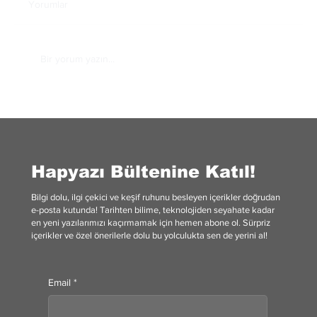
Yorumlar
Bir yorum yazın...
İstanbul’da Hamburger Nerede Yenir? En
Popüler 10 Mekan
Hapyazı Bültenine Katıl!
Bilgi dolu, ilgi çekici ve keşif ruhunu besleyen içerikler doğrudan
e-posta kutunda! Tarihten bilime, teknolojiden seyahate kadar
en yeni yazılarımızı kaçırmamak için hemen abone ol. Sürpriz
içerikler ve özel önerilerle dolu bu yolculukta sen de yerini al!
Email
*