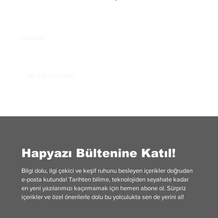
Yorumlar
Bir yorum yazın...
Theodore Roosevelt: Monopoli Avcısı
Hapyazı Bültenine Katıl!
Bilgi dolu, ilgi çekici ve keşif ruhunu besleyen içerikler doğrudan
e-posta kutunda! Tarihten bilime, teknolojiden seyahate kadar
en yeni yazılarımızı kaçırmamak için hemen abone ol. Sürpriz
içerikler ve özel önerilerle dolu bu yolculukta sen de yerini al!