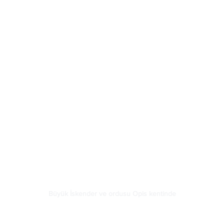
Büyük İskender ve ordusu Opis kentinde
	Opis’te Büyük İskender’in ordusunda ciddi bir 