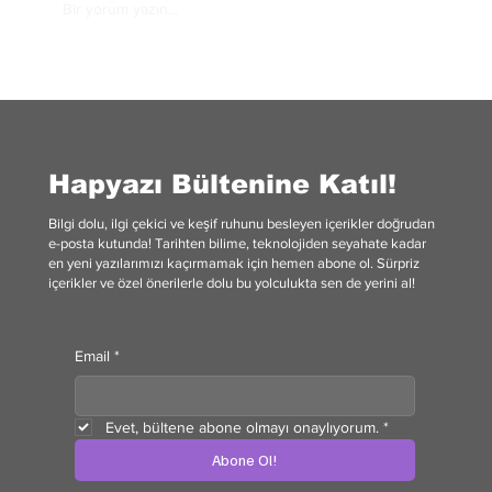
Bir yorum yazın...
Savaşın Zirveleri: Bir National Geographic
Araştırması
Hapyazı Bültenine Katıl!
Bilgi dolu, ilgi çekici ve keşif ruhunu besleyen içerikler doğrudan
e-posta kutunda! Tarihten bilime, teknolojiden seyahate kadar
en yeni yazılarımızı kaçırmamak için hemen abone ol. Sürpriz
içerikler ve özel önerilerle dolu bu yolculukta sen de yerini al!
Email
*
Evet, bültene abone olmayı onaylıyorum.
*
Abone Ol!