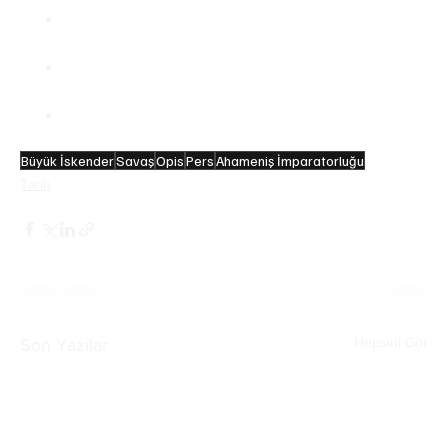
II. Philip, Büyük İskender’e akıl hocası olsun 
diye Aristo’yu görevlendirmiştir.
İskender, fetihleri esnasında 70 şehre kendi 
adını, 1 şehre ise atının adını vermiştir.
İskender savaş meydanında hiç mağlup 
olmamıştır.
Büyük İskender
Savaş
Opis
Pers
Ahameniş İmparatorluğu
Tarih
Hepsini Gör
Son Yazılar