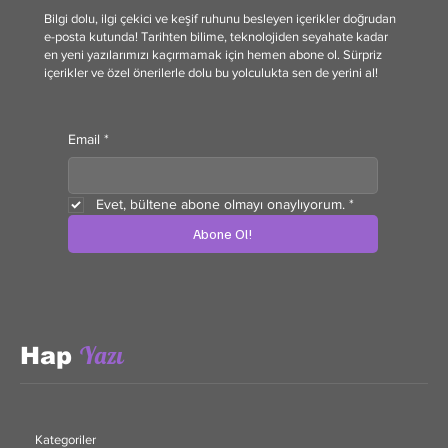
Yükselişi ve Düşüşü
Bilgi dolu, ilgi çekici ve keşif ruhunu besleyen içerikler doğrudan
e-posta kutunda! Tarihten bilime, teknolojiden seyahate kadar
en yeni yazılarımızı kaçırmamak için hemen abone ol. Sürpriz
içerikler ve özel önerilerle dolu bu yolculukta sen de yerini al!
Email
*
Evet, bültene abone olmayı onaylıyorum.
*
Abone Ol!
Yazı
Hap
Kategoriler