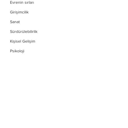
Evrenin sırları
Girişimcilik
Sanat
Sürdürülebilirlik
Kişisel Gelişim
Psikoloji
Sovyetler Birliği’nin lideri Joseph Stalin’in çalışma 
anlarından bir kare. Stalin, 20. yüzyılın en tartışmalı ve etkili 
siyasi figürlerinden biri olarak tarihe geçmiştir.
Stalin’in Yükselişi: Bir Devrimciden Liderliğe
Joseph Stalin, 1878 yılında Gürcistan’da doğdu ve 
genç yaşlarda devrimci hareketlere katıldı.Vladimir 
Lenin liderliğindeki Bolşevik hareket içinde 
yükselerek, 1917’deki Ekim Devrimi sonrasında devlet 