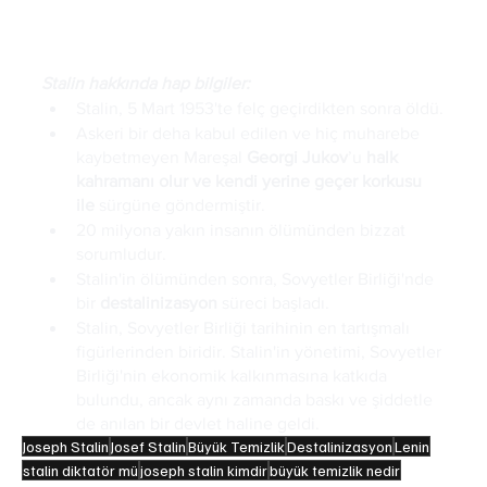
destalinizasyon
 süreci başladı ve Stalin’in 
uygulamaları ciddi şekilde eleştirildi.
Stalin hakkında hap bilgiler:
Stalin, 5 Mart 1953'te felç geçirdikten sonra öldü.
Askeri bir deha kabul edilen ve hiç muharebe 
kaybetmeyen Mareşal 
Georgi Jukov
’u 
halk 
kahramanı olur ve kendi yerine geçer korkusu 
ile
 sürgüne göndermiştir. 
20 milyona yakın insanın ölümünden bizzat 
sorumludur. 
Stalin'in ölümünden sonra, Sovyetler Birliği'nde 
bir 
destalinizasyon
 süreci başladı.
Stalin, Sovyetler Birliği tarihinin en tartışmalı 
figürlerinden biridir. Stalin'in yönetimi, Sovyetler 
Birliği'nin ekonomik kalkınmasına katkıda 
bulundu, ancak aynı zamanda baskı ve şiddetle 
de anılan bir devlet haline geldi.
Joseph Stalin
Josef Stalin
Büyük Temizlik
Destalinizasyon
Lenin
stalin diktatör mü
joseph stalin kimdir
büyük temizlik nedir