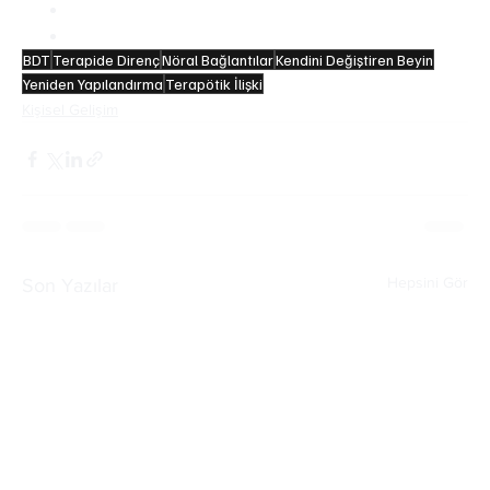
Psikoterapi gören bireylerin %75’i fayda görüyor.
Terapi etkisi uzun vadeli, ilaç etkisi geçicidir.
BDT
Terapide Direnç
Nöral Bağlantılar
Kendini Değiştiren Beyin
Yeniden Yapılandırma
Terapötik İlişki
Kişisel Gelişim
Hepsini Gör
Son Yazılar