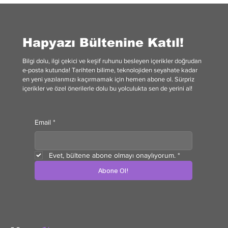
Hapyazı Bültenine Katıl!
Bilgi dolu, ilgi çekici ve keşif ruhunu besleyen içerikler doğrudan
e-posta kutunda! Tarihten bilime, teknolojiden seyahate kadar
en yeni yazılarımızı kaçırmamak için hemen abone ol. Sürpriz
içerikler ve özel önerilerle dolu bu yolculukta sen de yerini al!
Email
*
Evet, bültene abone olmayı onaylıyorum.
*
Abone Ol!