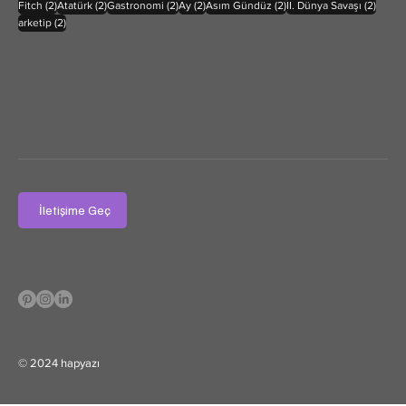
2 yazı
2 yazı
2 yazı
2 yazı
2 yazı
2 yazı
Fitch
(2)
Atatürk
(2)
Gastronomi
(2)
Ay
(2)
Asım Gündüz
(2)
II. Dünya Savaşı
(2)
2 yazı
arketip
(2)
İletişime Geç
© 2024 hapyazı