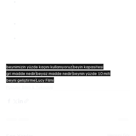
Beynimizin yalnızca yüzde onunu kullandığımız 
düşüncesi bilimsel bir gerçek değil, popüler bir 
şehir efsanesidir.
Beynin yapısında bulunan maddeler arasında en 
büyük pay suya aittir.
Zihinsel performansımız beynin ihtiyaç duyduğu 
uyku, su, beslenme gibi temel koşulları 
sağladığımızda güçlenir.
beynimizin yüzde kaçını kullanıyoruz
beyin kapasitesi
gri madde nedir
beyaz madde nedir
beynin yüzde 10 miti
beyni geliştirme
Lucy Filmi
Popüler Bilim & Teknoloji
Hepsini Gör