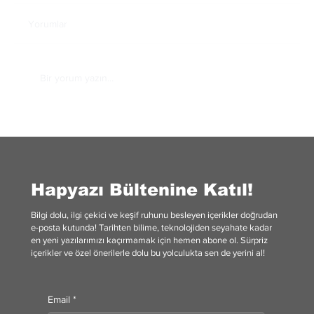
Yorumlar
Bir yorum yazın...
Yüzyılın En İyi Beyin Cerrahı: Gazi Yaşargil
Hapyazı Bültenine Katıl!
Bilgi dolu, ilgi çekici ve keşif ruhunu besleyen içerikler doğrudan
e-posta kutunda! Tarihten bilime, teknolojiden seyahate kadar
en yeni yazılarımızı kaçırmamak için hemen abone ol. Sürpriz
içerikler ve özel önerilerle dolu bu yolculukta sen de yerini al!
Email
*