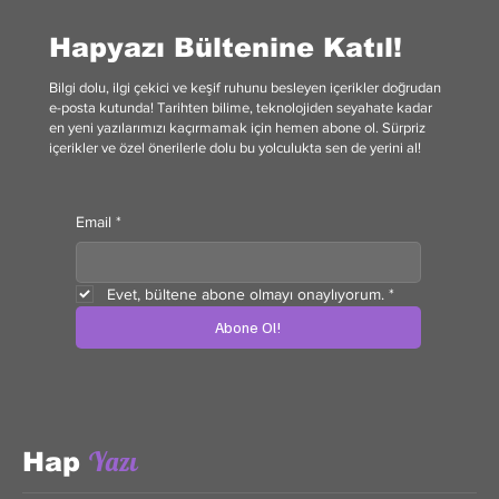
Hapyazı Bültenine Katıl!
Bilgi dolu, ilgi çekici ve keşif ruhunu besleyen içerikler doğrudan
e-posta kutunda! Tarihten bilime, teknolojiden seyahate kadar
en yeni yazılarımızı kaçırmamak için hemen abone ol. Sürpriz
içerikler ve özel önerilerle dolu bu yolculukta sen de yerini al!
Email
*
Evet, bültene abone olmayı onaylıyorum.
*
Abone Ol!
Yazı
Hap