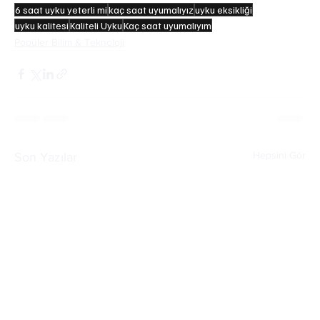
6 saat uyku yeterli mi
kaç saat uyumalıyız
uyku eksikliği
uyku kalitesi
Kaliteli Uyku
Kaç saat uyumalıyım
Popüler Bilim & Teknoloji
Hepsini Gör
Son Yazılar