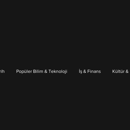
rih
Popüler Bilim & Teknoloji
İş & Finans
Kültür &
Psikoloji