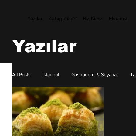
Yazılar
Kategoriler
Biz Kimiz
Ekibimiz
Yazılar
All Posts
İstanbul
Gastronomi & Seyahat
Ta
Sanat
Sürdürülebilirlik
Kişisel Gelişim