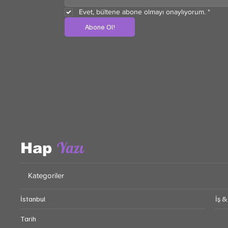
Evet, bültene abone olmayı onaylıyorum.
*
Abone Ol!
Yazı
Hap
Kategoriler
İstanbul
İş &
Tarih