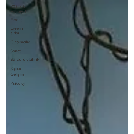
Kültür &
Edebiyat
Finans
Evrenin
sırları
Girişimcilik
Sanat
Sürdürülebilirlik
Kişisel
Gelişim
Psikoloji