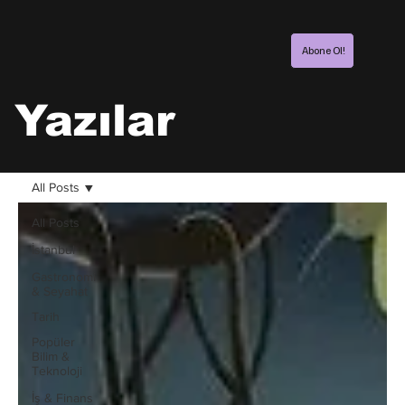
Abone Ol!
Yazılar
All Posts
All Posts
İstanbul
Gastronomi
& Seyahat
Tarih
Popüler
Bilim &
Teknoloji
İş & Finans