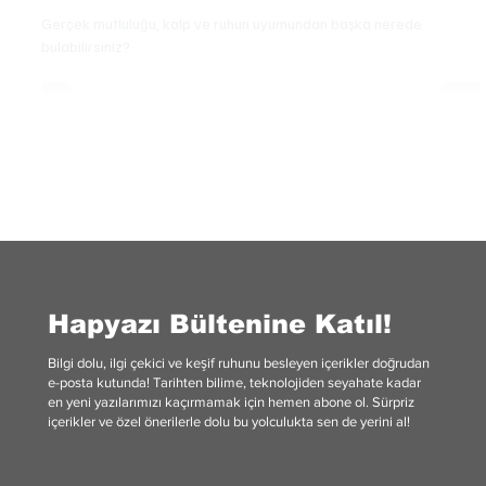
Budizm: Aydınlanma Yolculuğunun Temelleri
Gerçek mutluluğu, kalp ve ruhun uyumundan başka nerede
bulabilirsiniz?
Hapyazı Bültenine Katıl!
Bilgi dolu, ilgi çekici ve keşif ruhunu besleyen içerikler doğrudan
e-posta kutunda! Tarihten bilime, teknolojiden seyahate kadar
en yeni yazılarımızı kaçırmamak için hemen abone ol. Sürpriz
içerikler ve özel önerilerle dolu bu yolculukta sen de yerini al!