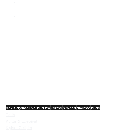
Karma, her eylemin bir sonuca yol açtığını ifade 
eden Budist inançtır.
Nirvana, acının son bulduğu, aydınlanma 
durumudur.
Kaynakça
Hesse, H. (2008). 
Siddhartha
. Modern Library.
Kozak, A. (2015). 
Budizm 101. 
Adams Media.
Nhat Hanh, T. (1998). 
Buda’nın Ög̈retileri
. Parallax 
Press.
Prebish, C. S. (2006). 
Introducing Buddhism
. 
Routledge.
Güngören, İ. (1994). 
Buda ve Ög̈retisi.
 Derin Yayınevi.
sekiz aşamalı yol
budizm
karma
nirvana
dharma
buda
Tarih
Kültür & Edebiyat
Kişisel Gelişim