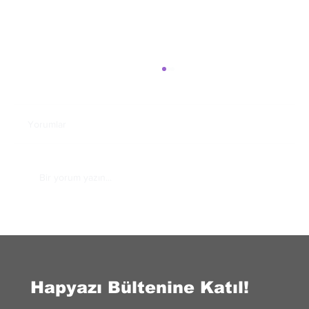
Yorumlar
Bir yorum yazın...
Makarnanın Geçmişten Günümüze Lezzet
Yolculuğu
Hapyazı Bültenine Katıl!