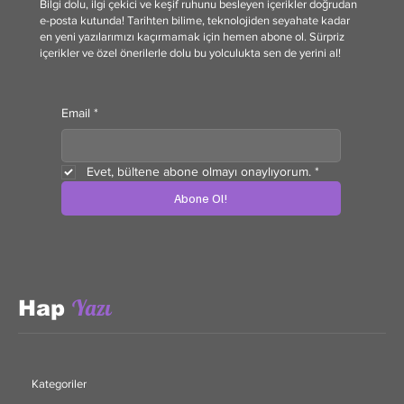
Bilgi dolu, ilgi çekici ve keşif ruhunu besleyen içerikler doğrudan
e-posta kutunda! Tarihten bilime, teknolojiden seyahate kadar
en yeni yazılarımızı kaçırmamak için hemen abone ol. Sürpriz
içerikler ve özel önerilerle dolu bu yolculukta sen de yerini al!
Email
*
Evet, bültene abone olmayı onaylıyorum.
*
Abone Ol!
Yazı
Hap
Kategoriler