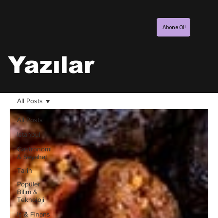
Abone Ol!
Yazılar
All Posts
All Posts
İstanbul
Gastronomi
& Seyahat
Tarih
Popüler
Bilim &
Teknoloji
İş & Finans