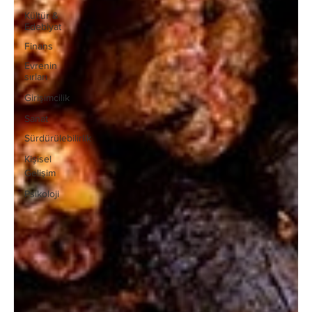
Kültür &
Edebiyat
Finans
Evrenin
sırları
Girişimcilik
Sanat
Sürdürülebilirlik
Kişisel
Gelişim
Psikoloji