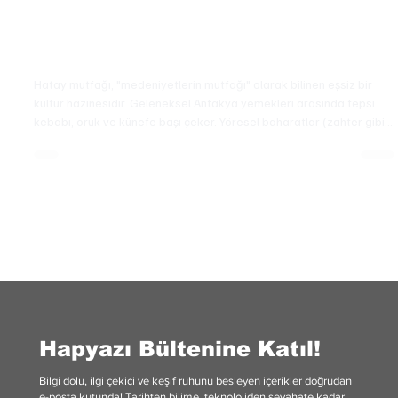
Gastronomi & Seyahat
Medeniyetler Sofrası: Hatay Mutfağı ve Yöresel
Antakya Lezzetleri
Hatay mutfağı, "medeniyetlerin mutfağı" olarak bilinen eşsiz bir
kültür hazinesidir. Geleneksel Antakya yemekleri arasında tepsi
kebabı, oruk ve künefe başı çeker. Yöresel baharatlar (zahter gibi)
ve zeytinyağı, bu lezzetlerin temelidir. Zengin Hatay meze kültürü;
humus, muhammara ve abugannuş ile sofraları donatır. Antakya,
depreme rağmen bu benzersiz gastronomik mirası yaşatmaya
devam ediyor.
Hapyazı Bültenine Katıl!