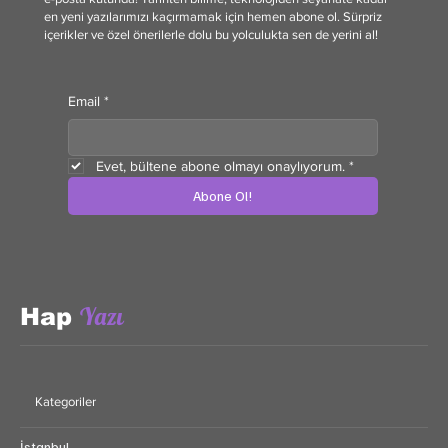
Bilgi dolu, ilgi çekici ve keşif ruhunu besleyen içerikler doğrudan
e-posta kutunda! Tarihten bilime, teknolojiden seyahate kadar
en yeni yazılarımızı kaçırmamak için hemen abone ol. Sürpriz
içerikler ve özel önerilerle dolu bu yolculukta sen de yerini al!
Email
*
Evet, bültene abone olmayı onaylıyorum.
*
Abone Ol!
Yazı
Hap
Kategoriler