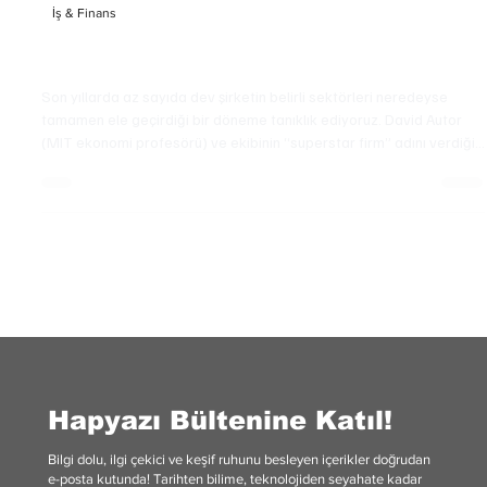
İş & Finans
Rekabetin Sonu: Tekelleşme ve Eleştirileri
Son yıllarda az sayıda dev şirketin belirli sektörleri neredeyse
tamamen ele geçirdiği bir döneme tanıklık ediyoruz. David Autor
(MIT ekonomi profesörü) ve ekibinin “superstar firm” adını verdiği
bu yapılar, üretkenliği arttırmak bir yana, iş gücü piyasasındaki
adaleti bozan ve ücretleri baskılayan bir role bürünüyor.
Hapyazı Bültenine Katıl!