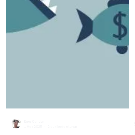
Enes Candar
1 Haz 2025
2 dakikada okunur