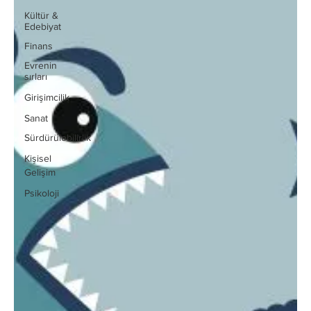
Kültür &
Edebiyat
Finans
Evrenin
sırları
Girişimcilik
Sanat
Sürdürülebilirlik
Kişisel
Gelişim
Psikoloji