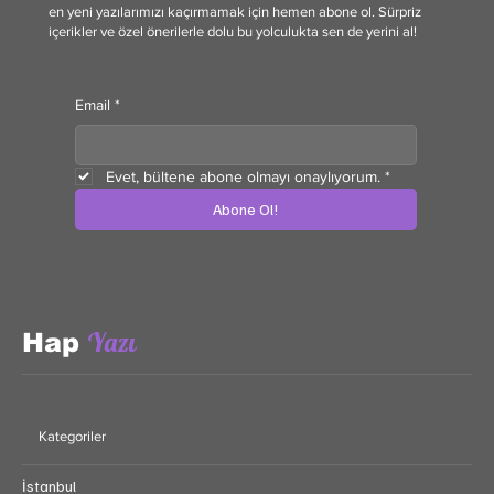
Bilgi dolu, ilgi çekici ve keşif ruhunu besleyen içerikler doğrudan
e-posta kutunda! Tarihten bilime, teknolojiden seyahate kadar
en yeni yazılarımızı kaçırmamak için hemen abone ol. Sürpriz
içerikler ve özel önerilerle dolu bu yolculukta sen de yerini al!
Email
*
Evet, bültene abone olmayı onaylıyorum.
*
Abone Ol!
Yazı
Hap
Kategoriler