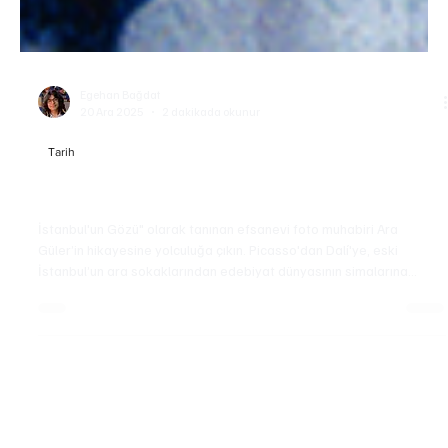
Egehan Bağdat
20 Ara 2025
2 dakikada okunur
Tarih
Ara Güler: Bir Şehri Ölümsüzleştiren Deklanşör
İstanbul'un Gözü" olarak tanınan efsanevi foto muhabiri Ara
Güler’in hikayesine yolculuğa çıkın. Picasso'dan Dalí'ye, eski
İstanbul’un ara sokaklarından edebiyat dünyasının simalarına
kadar koca bir tarihi donduran sanatçının yaşamı, Magnum Photos
kariyeri ve şehre kattığı derin hafızayı keşfedin. İstanbul
fotoğrafları ile dünyayı büyüleyen Güler'in unutulmaz anıları ve
fotoğraf felsefesi bu yazıda sizi bekliyor.