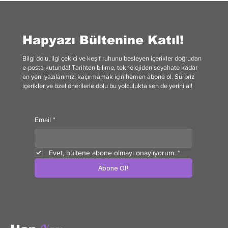
Hapyazı Bültenine Katıl!
Bilgi dolu, ilgi çekici ve keşif ruhunu besleyen içerikler doğrudan
e-posta kutunda! Tarihten bilime, teknolojiden seyahate kadar
en yeni yazılarımızı kaçırmamak için hemen abone ol. Sürpriz
içerikler ve özel önerilerle dolu bu yolculukta sen de yerini al!
Email
*
Evet, bültene abone olmayı onaylıyorum.
*
Abone Ol!