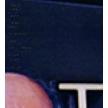
Kültür &
Edebiyat
Finans
Evrenin
sırları
Girişimcilik
Sanat
Sürdürülebilirlik
Kişisel
Gelişim
Psikoloji