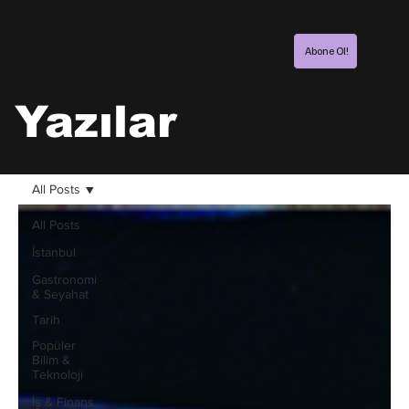
Abone Ol!
Yazılar
All Posts
All Posts
İstanbul
Gastronomi
& Seyahat
Tarih
Popüler
Bilim &
Teknoloji
İş & Finans