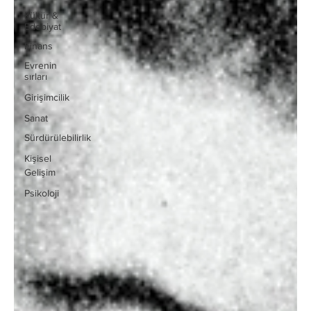
Kültür &
Edebiyat
Finans
Evrenin
sırları
Girişimcilik
Sanat
Sürdürülebilirlik
Kişisel
Gelişim
Psikoloji