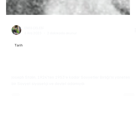
ENES ÇELEBİ
6 Ara 2023
2 dakikada okunur
Tarih
Joseph Stalin: Sovyetler Birliği'nin Demir
Yumruğu
Joseph Stalin, 1924'ten 1953'e kadar Sovyetler Birliği'ni yöneten
bir Sovyet siyasetçi ve devlet adamıydı.