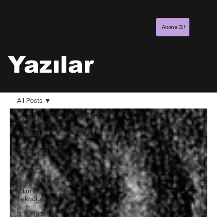
Abone Ol!
Yazılar
All Posts
All Posts
İstanbul
Gastronomi
& Seyahat
Tarih
Popüler
Bilim &
Teknoloji
İş & Finans