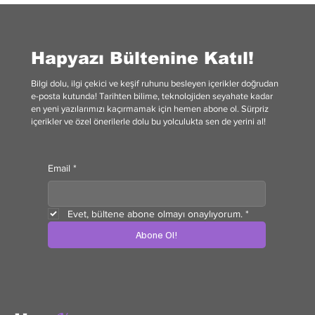
Hapyazı Bültenine Katıl!
Bilgi dolu, ilgi çekici ve keşif ruhunu besleyen içerikler doğrudan
e-posta kutunda! Tarihten bilime, teknolojiden seyahate kadar
en yeni yazılarımızı kaçırmamak için hemen abone ol. Sürpriz
içerikler ve özel önerilerle dolu bu yolculukta sen de yerini al!
Email
*
Evet, bültene abone olmayı onaylıyorum.
*
Abone Ol!