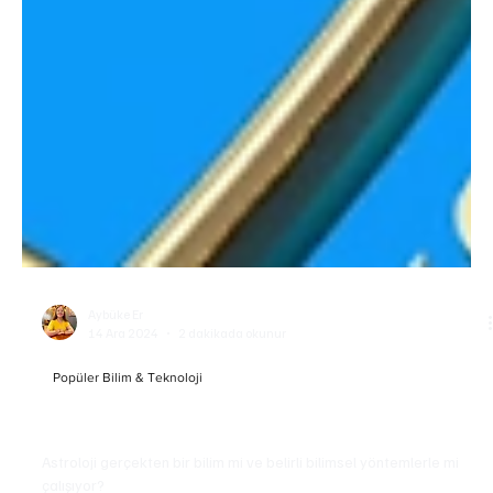
Aybüke Er
14 Ara 2024
2 dakikada okunur
Popüler Bilim & Teknoloji
Astroloji: Bilim mi, İnanç mı?
Astroloji gerçekten bir bilim mi ve belirli bilimsel yöntemlerle mi