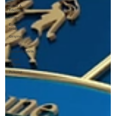
Kültür &
Edebiyat
Finans
Evrenin
sırları
Girişimcilik
Sanat
Sürdürülebilirlik
Kişisel
Gelişim
Psikoloji