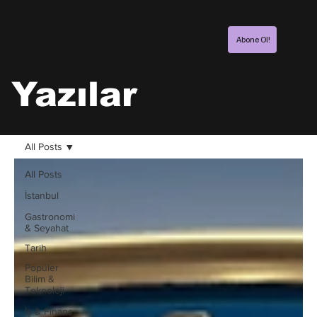
Abone Ol!
Yazılar
All Posts
All Posts
İstanbul
Gastronomi
& Seyahat
Tarih
Popüler
Bilim &
Teknoloji
İş & Finans