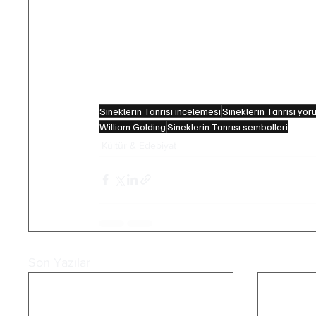
vardır. 
• Kitap, 1983’te Nobel Edebiyat Ödülü al
• Golding, İkinci Dünya Savaşı sırasında
insan doğası yorumu buradan beslenir.
Sineklerin Tanrısı incelemesi
Sineklerin Tanrısı yo
William Golding
Sineklerin Tanrısı sembolleri
Kültür & Edebiyat
Son Yazılar