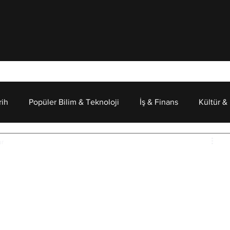
rih
Popüler Bilim & Teknoloji
İş & Finans
Kültür &
ur
Psikoloji
İncelemesi: İnsan Doğası mı?
nmış eseri, bir adada mahsur kalan çocukların giderek 
cuklardan çok yetişkinler için yazmıştır.