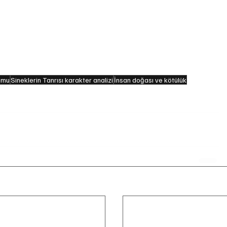
an Golding’in en bilinen eseridir. 
 Kuzey Atlantik’te görev yapmıştır. Kitabın karamsar 
rumu
Sineklerin Tanrısı karakter analizi
İnsan doğası ve kötülük