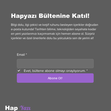
Hapyazı Bültenine Katıl!
Bilgi dolu, ilgi çekici ve keşif ruhunu besleyen içerikler doğrudan
e-posta kutunda! Tarihten bilime, teknolojiden seyahate kadar
en yeni yazılarımızı kaçırmamak için hemen abone ol. Sürpriz
içerikler ve özel önerilerle dolu bu yolculukta sen de yerini al!
Email
*
Evet, bültene abone olmayı onaylıyorum.
*
Abone Ol!
Yazı
Hap