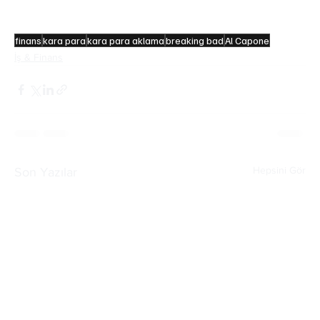
3,147 milyar dolar kara para akladığı tahmin 
edilmiştir.
finans
kara para
kara para aklama
breaking bad
Al Capone
İş & Finans
Hepsini Gör
Son Yazılar