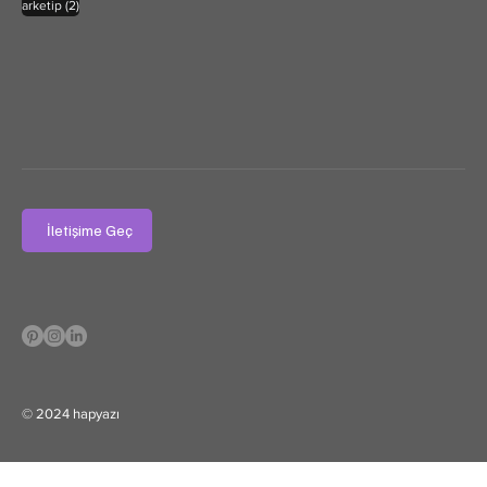
2 yazı
arketip
(2)
İletişime Geç
© 2024 hapyazı