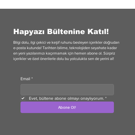
Nöroplastisite Nedir? Alışkanlıklarınızı Nasıl
Değiştirir?
Hapyazı Bültenine Katıl!
Bilgi dolu, ilgi çekici ve keşif ruhunu besleyen içerikler doğrudan
e-posta kutunda! Tarihten bilime, teknolojiden seyahate kadar
en yeni yazılarımızı kaçırmamak için hemen abone ol. Sürpriz
içerikler ve özel önerilerle dolu bu yolculukta sen de yerini al!
Email
*
Evet, bültene abone olmayı onaylıyorum.
*
Abone Ol!