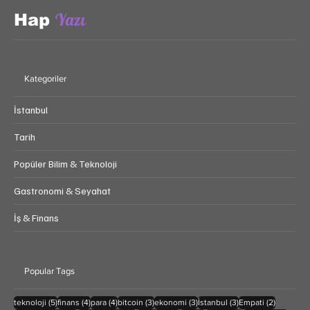
Yazı
Hap
Kategoriler
İstanbul
Tarih
Popüler Bilim & Teknoloji
Gastronomi & Seyahat
İş & Finans
Popular Tags
5 yazı
4 yazı
4 yazı
3 yazı
3 yazı
3 yazı
2 yazı
teknoloji
(5)
finans
(4)
para
(4)
bitcoin
(3)
ekonomi
(3)
İstanbul
(3)
Empati
(2)