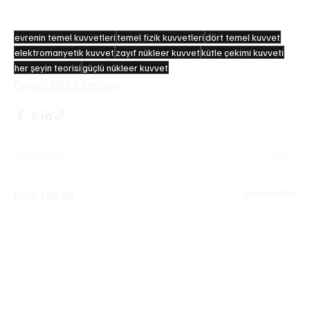
güçlüdür.
evrenin temel kuvvetleri
temel fizik kuvvetleri
dört temel kuvvet
elektromanyetik kuvvet
zayıf nükleer kuvvet
kütle çekimi kuvveti
her şeyin teorisi
güçlü nükleer kuvvet
Popüler Bilim & Teknoloji
Hepsini Gör
Son Yazılar