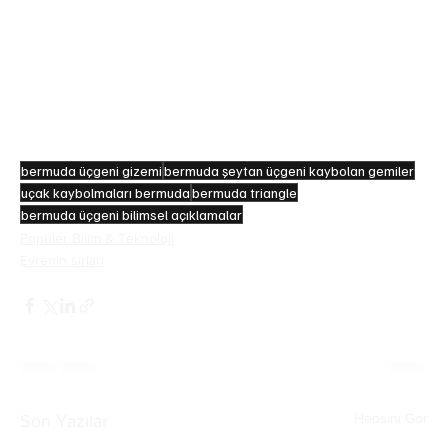
atıldı.
2)ABD Sahil Güvenliği ve bilim insanlarına göre 
bölgede kaybolan gemi–uçak sayısı, dünyadaki 
yoğun trafik bölgelerinin ortalamasından farklı değil.
3)Birçok “kaybolma olayı”, kötü hava koşulları, yön 
sapmasına yol açan manyetik sapmalar ve insan 
hatasıyla açıklanabiliyor.
bermuda üçgeni gizemi
bermuda şeytan üçgeni kaybolan gemiler
uçak kaybolmaları bermuda
bermuda triangle
bermuda üçgeni bilimsel açıklamalar
Popüler Bilim & Teknoloji
Evrenin sırları
Hepsini Gör
Son Yazılar