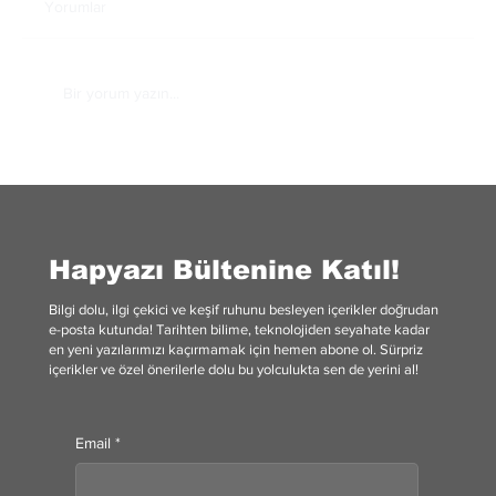
Yorumlar
Bir yorum yazın...
Yatırım Fonları Nedir? Avantajları ve
Yatırımcıya Sağladığı Fırsatlar
Hapyazı Bültenine Katıl!
Bilgi dolu, ilgi çekici ve keşif ruhunu besleyen içerikler doğrudan
e-posta kutunda! Tarihten bilime, teknolojiden seyahate kadar
en yeni yazılarımızı kaçırmamak için hemen abone ol. Sürpriz
içerikler ve özel önerilerle dolu bu yolculukta sen de yerini al!
Email
*