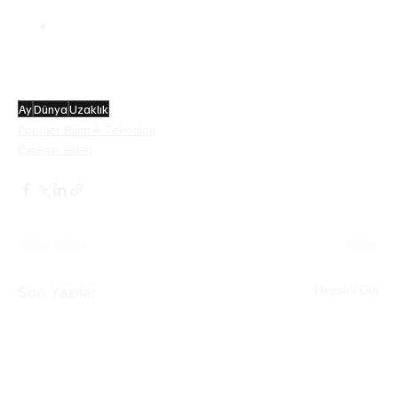
uzaklaşmış olacak. 
Ay ve Dünya arasındaki mesafe günümüzde 
384.400 kilometredir. Bu mesafe Macellan ve 
Elcano’nun Dünya’nın etrafını dolaşmak için 
katettiği mesafenin yaklaşık 4 katı kadardır.
Ay
Dünya
Uzaklık
Popüler Bilim & Teknoloji
Evrenin sırları
Hepsini Gör
Son Yazılar