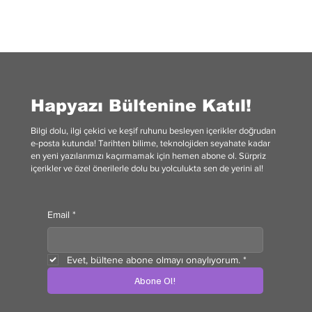
Seçim Paradoksu: Daha Fazla Seçenek Bizi
Özgürleştirir mi?
Hapyazı Bültenine Katıl!
Bilgi dolu, ilgi çekici ve keşif ruhunu besleyen içerikler doğrudan
e-posta kutunda! Tarihten bilime, teknolojiden seyahate kadar
en yeni yazılarımızı kaçırmamak için hemen abone ol. Sürpriz
içerikler ve özel önerilerle dolu bu yolculukta sen de yerini al!
Email
*
Evet, bültene abone olmayı onaylıyorum.
*
Abone Ol!