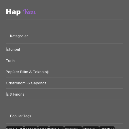
Yazı
Hap
Kategoriler
İstanbul
Tarih
Popüler Bilim & Teknoloji
Gastronomi & Seyahat
İş & Finans
Popular Tags
5 yazı
4 yazı
4 yazı
3 yazı
3 yazı
3 yazı
2 yazı