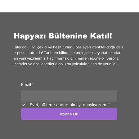
Biz Mi Dönüyoruz Yoksa Yıldızlar Mı
Dönüyor?
Hapyazı Bültenine Katıl!
Bilgi dolu, ilgi çekici ve keşif ruhunu besleyen içerikler doğrudan
e-posta kutunda! Tarihten bilime, teknolojiden seyahate kadar
en yeni yazılarımızı kaçırmamak için hemen abone ol. Sürpriz
içerikler ve özel önerilerle dolu bu yolculukta sen de yerini al!
Email
*
Evet, bültene abone olmayı onaylıyorum.
*
Abone Ol!