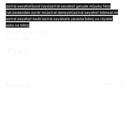
astral seyahat
lucid rüya
astral seyahat gerçek mi
uyku felci
ruh bedenden ayrılır mı
astral deneyim
astral seyahat bilimsel mi
astral seyahat nedir
astral seyahate çıkanlar
bilinç ve rüyalar
uyku ve bilinç
Popüler Bilim & Teknoloji
Evrenin sırları
Hepsini Gör
Son Yazılar