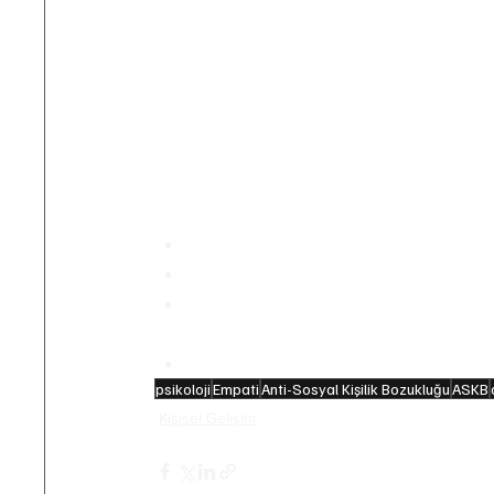
toplumsal uyumun artırılması hedeflenir
terapisi gibi destekleyici yöntemler de 
Antisosyal kişilik bozukluğu ile asosyalli
diğeri çoğu zaman yalnız kalmayı terc
gelir ve kişinin başkalarına zarar verme
Antisosyal Kişilik Bozukluğu Hakkında B
Depresyon ve madde kullanımı ASK
Cezaevi popülasyonunda ASKB oranı
Tahminlere göre, çocuklukta davran
oğlanların %40’ı
 ileride ASKB gelişti
ASKB yaygınlığı 
24–44 yaş
 arasın
psikoloji
Empati
Anti-Sosyal Kişilik Bozukluğu
ASKB
Kişisel Gelişim