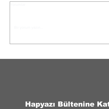
Yorumlar
Bir yorum yazın...
Ergenlikte Duygularımız
Terapi 
Neden Bu Kadar Yoğun?
mu?
Hapyazı Bültenine Kat