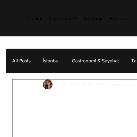
Yazılar
Kategoriler
Biz Kimiz
Ekibimiz
All Posts
İstanbul
Gastronomi & Seyahat
Ta
Elanur Adeka
10 Kas 2025
2 dakikada oku
Sanat
Sürdürülebilirlik
Kişisel Gelişim
Antisosyal Kişilik
Belirtileri ve Tedavi
Antisosyal kişilik bozukluğu, psikolojid
önemli etkileri olan bir kişilik durumu