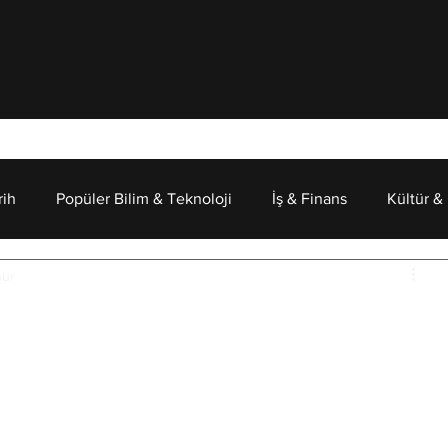
rih
Popüler Bilim & Teknoloji
İş & Finans
Kültür &
nur
Psikoloji
 Bozukluğu Nedir? ASKB
si
e uzun süredir araştırılan ve toplumsal düzen üzerinde 
dur. Genellikle çocukluk veya erken ergenlik döneminde 