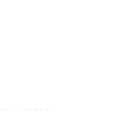
 devam eder. Bu bozukluğa sahip bireyler başkalarına 
 haklarını önemsemez ve kuralları ihlal etmeyi doğal 
syal Kişilik Yabancılaşması
yıftır; manipülatif, dürtüsel ve sorumsuz davranışlar 