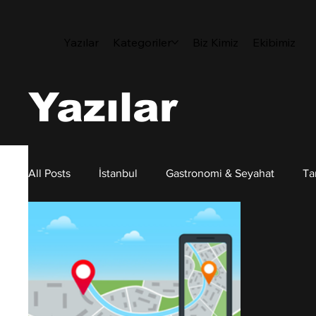
Yazılar
Kategoriler
Biz Kimiz
Ekibimiz
Yazılar
All Posts
İstanbul
Gastronomi & Seyahat
Ta
Sanat
Sürdürülebilirlik
Kişisel Gelişim