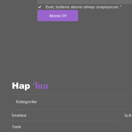
Evet, bültene abone olmayı onaylıyorum.
*
Abone Ol!
Yazı
Hap
Kategoriler
İstanbul
İş &
Tarih