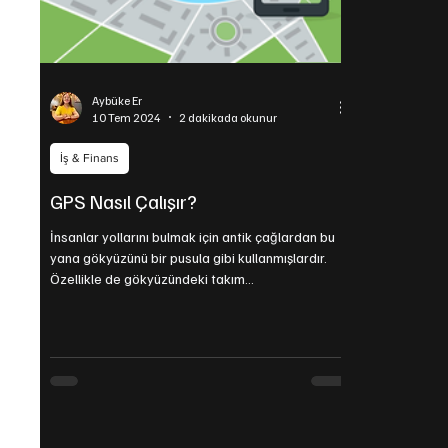
Aybüke Er
10 Tem 2024
2 dakikada okunur
İş & Finans
GPS Nasıl Çalışır?
İnsanlar yollarını bulmak için antik çağlardan bu
yana gökyüzünü bir pusula gibi kullanmışlardır.
Özellikle de gökyüzündeki takım...