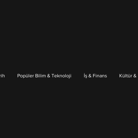
rih
Popüler Bilim & Teknoloji
İş & Finans
Kültür &
Psikoloji