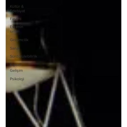
Kültür &
Edebiyat
Finans
Evrenin
sırları
Girişimcilik
Sanat
Sürdürülebilirlik
Kişisel
Gelişim
Psikoloji