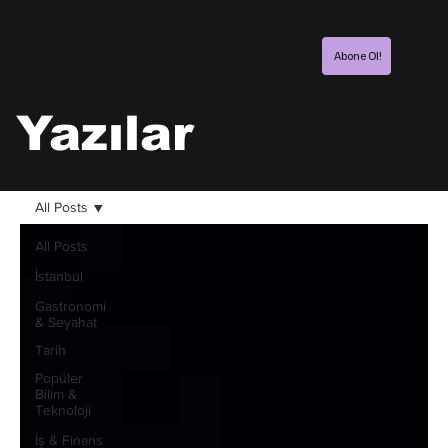
Abone Ol!
Yazılar
All Posts
All Posts
İstanbul
Gastronomi
& Seyahat
Tarih
Popüler
Bilim &
Teknoloji
İş & Finans