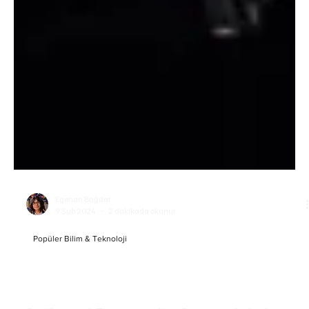
Egehan Bağdat
9 Şub 2024
2 dakikada okunur
Popüler Bilim & Teknoloji
Uzayın Sonsuzluğunda Türk İzleri: Voyager-1'in
Epik Yolculuğu