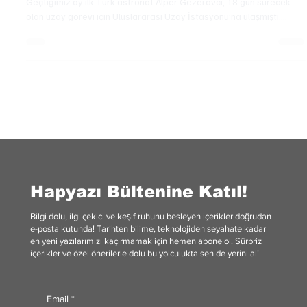
Geçtiğimiz ay ilk Türk astronot Alper Gezeravcı, 18 gün sürecek
olan uzay görevi için Uluslararası Uzay İstasyonu’na ulaşmıştı....
Hapyazı Bültenine Katıl!
Bilgi dolu, ilgi çekici ve keşif ruhunu besleyen içerikler doğrudan
e-posta kutunda! Tarihten bilime, teknolojiden seyahate kadar
en yeni yazılarımızı kaçırmamak için hemen abone ol. Sürpriz
içerikler ve özel önerilerle dolu bu yolculukta sen de yerini al!