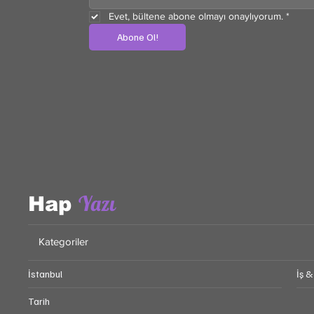
Evet, bültene abone olmayı onaylıyorum.
*
Abone Ol!
Yazı
Hap
Kategoriler
İstanbul
İş &
Tarih