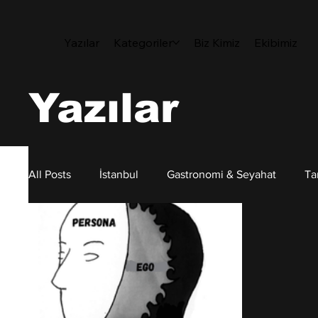
Yazılar
Kategoriler
Biz Kimiz
Ekibimiz
Yazılar
All Posts
İstanbul
Gastronomi & Seyahat
Ta
Sanat
Sürdürülebilirlik
Kişisel Gelişim