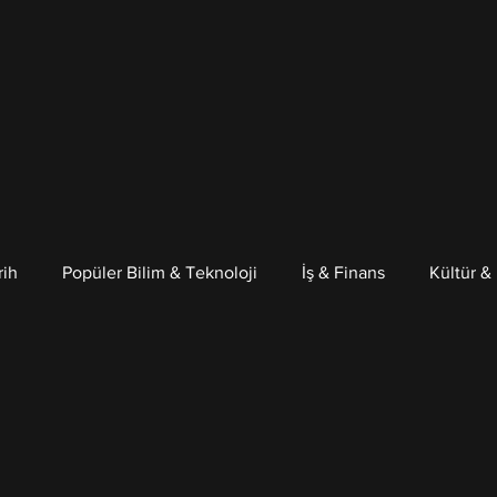
rih
Popüler Bilim & Teknoloji
İş & Finans
Kültür &
Psikoloji