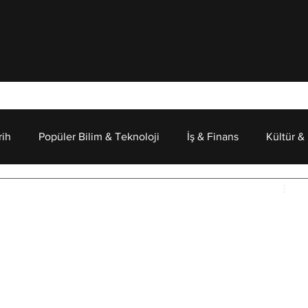
rih
Popüler Bilim & Teknoloji
İş & Finans
Kültür &
r
Psikoloji
İzinde: Türk Mitolojisi
ş, zamanı aşmış milletlerin mitolojileri vardır. Bozkırın 
nda rüzgarla yarışan Türk milleti y
alnızca savaşın değil, 
illeti, kahramanlık kadar evrenin yaratılışına, ölümün 
Mitolojisi ise bu sorulara verilen bir cevaptır. 
Bu 