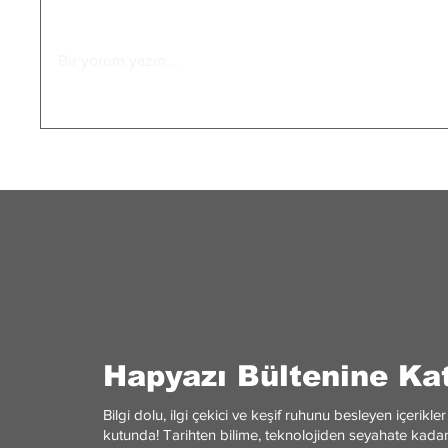
Bir yorum yazın...
Astroloj
Astrolojiye İnanmanın
Psikolojisi: Forer-Barnum Etkisi
Hapyazı Bültenine Kat
Bilgi dolu, ilgi çekici ve keşif ruhunu besleyen içerik
kutunda! Tarihten bilime, teknolojiden seyahate kadar 