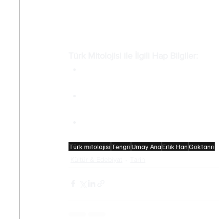
döktürüyoruz. Türk, mitolojisini unuttuğ
mitoloji, yalnızca bir inanç sistemi değ
ölüm kozmosun bir parçasıdır ve Türk, öz
Türk Mitolojisi ile İlgili Hap Bilgiler:
Türk mitolojisinde kırk sayısı kutsal 
anlatımlarda geçer. “Kırkı çıkmak” 
Al Karısı, Türk halk inancında lohus
bazı anlatımlarda Umay’ın gölge ya
Türk mitolojisinde kış ruhu Ayaz Ata
söyleyenleri dondurur. Türklerin No
Türk mitolojisi
Tengri
Umay Ana
Erlik Han
Göktanrı
Kültür & Edebiyat
Tarih