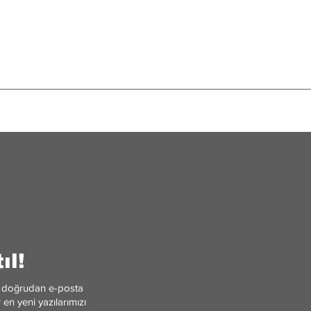
i: Bilim mi, İnanç mı?
Roma'nın Afrika Kökenli
Severus Hanedanı
ıl!
ler doğrudan e-posta
en yeni yazılarımızı