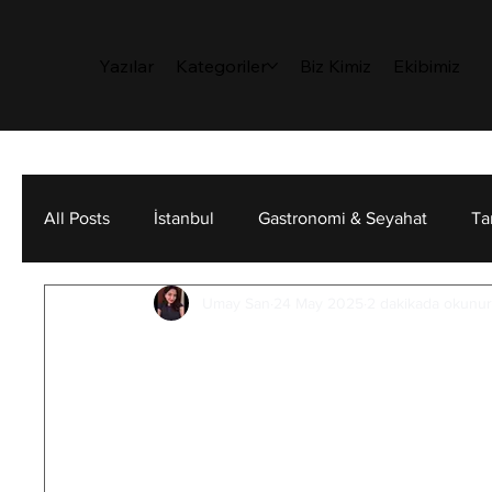
Yazılar
Kategoriler
Biz Kimiz
Ekibimiz
All Posts
İstanbul
Gastronomi & Seyahat
Ta
Umay San
24 May 2025
2 dakikada okunu
Sanat
Sürdürülebilirlik
Kişisel Gelişim
Unutulan Tanrıların 
Her milletin bir dili olur ancak kök salmı
ortasında tarih sahnesine çıkan, at sırtı
varoluşun da destanını yazmıştır.
 Türk m
ötesine dair sorulara da cevap arar. Türk 