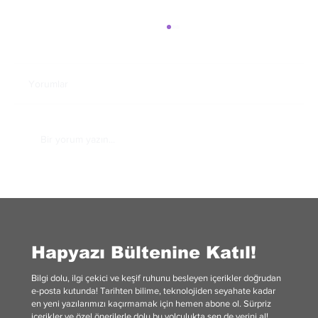
Yorumlar
Bir yorum yazın...
Maskelerimiz, Karanlık Yönlerimiz ve
Benliğimiz: Jung’un Arketipleri
Hapyazı Bültenine Katıl!
Bilgi dolu, ilgi çekici ve keşif ruhunu besleyen içerikler doğrudan
e-posta kutunda! Tarihten bilime, teknolojiden seyahate kadar
en yeni yazılarımızı kaçırmamak için hemen abone ol. Sürpriz
içerikler ve özel önerilerle dolu bu yolculukta sen de yerini al!