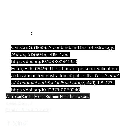
olması gerektiği söyleniyor. Burç tarihleri 2.000 
yıl önceye sabitlenmişken, gökyüzü çoktan yer 
değiştirmiş durumda.
Kaynakça
:
Carlson, S. (1985). A double-blind test of astrology. 
Nature, 318
(6045), 419–425. 
https://doi.org/10.1038/318419a0
Forer, B. R. (1949). The fallacy of personal validation: 
a classroom demonstration of gullibility. 
The Journal 
of Abnormal and Social Psychology, 44
(1), 118–123. 
https://doi.org/10.1037/h0059240
Astroloji
Burçlar
Forer-Barnum Etkisi
İnanç
Şans
Kişisel Gelişim
Popüler Bilim & Teknoloji