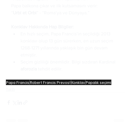
Papa balkona çıkar ve ilk kutsamasını verir:
“
Urbi et Orbi
”
- “Roma’ya ve Dünyaya.”
Konklav Hakkında Hap Bilgiler:
En hızlı seçim, Papa Francis’in seçildiği 2013 
konklavı olup 13 gün sürerken, en uzun seçim 
1268-1271 yıllarında yaklaşık bin gün devam 
etmiştir.
Seçim gizliliği önemlidir. Bilgi sızdıran Kardinal 
aforozla
 tehdit edilir.
Papa Francis
Robert Francis Prevost
Konklav
Papalık seçimi
Tarih