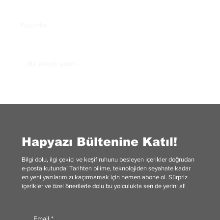
Yorumlar
Bir yorum yazın...
Roma'nın Afrika Kökenli Ailesi: Severus
Hanedanı
Hapyazı Bültenine Katıl!
Bilgi dolu, ilgi çekici ve keşif ruhunu besleyen içerikler doğrudan
e-posta kutunda! Tarihten bilime, teknolojiden seyahate kadar
en yeni yazılarımızı kaçırmamak için hemen abone ol. Sürpriz
içerikler ve özel önerilerle dolu bu yolculukta sen de yerini al!
Email
*