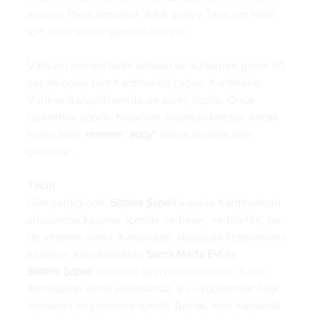
vurulur. Papa ölmüştür. Artık geriye Tanrı’nın halkı 
için lider seçme görevi kalmıştır. 
Vatikan; her biri farklı kıtadan ve kültürden gelen 80 
yaş altındaki tüm Kardinalleri çağırır. Kardinaller 
Vatikan’a ulaştıklarında ise süreç başlar: Önce 
toplantılar yapılır, Kilise’nin sorunları tartışılır ancak 
hiçbir aday 
resmen
 “
aday
” olarak kendini öne 
çıkarmaz. 
Tecrit
Gün geldiğinde, 
Sistina
Şapeli 
kapıları Kardinallerin 
arkasından kapanır. İçeride ne basın, ne telefon, ne 
de internet vardır. Kardinaller, dünyayla iletişimlerini 
keserler. Konakladıkları 
Santa
Marta
Evi
 ile 
Sistina
Şapeli
 arasında geçişler denetlenir, basın 
mensupları alana yaklaşamaz. Bu uygulamalar bilgi 
sızmasını engellemek içindir. Ancak, aynı zamanda 