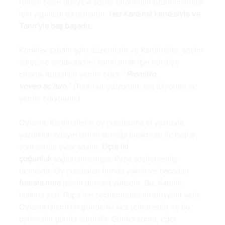
ruhani sesin dünyevi sesler tarafından bastırılmaması 
için yapıldığı da aşikardır. 
Her Kardinal kendisiyle ve 
Tanrı’yla baş başadır. 
Konklav sabahı ayin düzenlenir ve Kardinaller, seçim 
sürecine sadakatlerini kanıtlamak için kürsüye 
çıkarak kutsal bir yemin eder: “
Promitto
, 
voveo
ac
iuro.
” (Taahhüt ediyorum, ant içiyorum ve 
yemin ediyorum.) 
Oylama, Kardinallerin oy pusulasına el yazısıyla 
yazdıkları adayın ismini sunağa bırakması ile başlar, 
sonrasında oylar sayılır. 
Üçte iki 
çoğunluk
 sağlanamamışsa, Papa seçilememiş 
demektir. Oy pusulaları fırında yakılır ve bacadan 
fumata
nera
(siyah duman) yükselir. Bu, Katolik 
halkına yeni Papa’nın seçilemediğinin sinyalini verir. 
Oylama işlemi bir günde iki kez tekrar eder ve bu 
oylamalar günler sürebilir. Günler sonra, eğer 