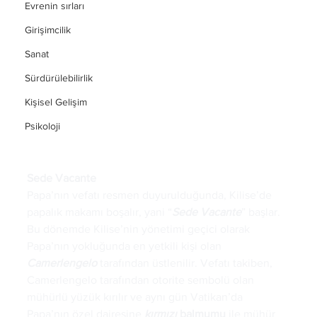
Evrenin sırları
Girişimcilik
Sanat
Sürdürülebilirlik
Kişisel Gelişim
Psikoloji
Sede Vacante
Papa’nın vefatı resmen duyurulduğunda, Kilise’de 
papalık makamı boşalır, yani “
Sede
Vacante
” başlar. 
Bu dönemde Kilise’nin yönetimi geçici olarak 
Papa’nın yokluğunda en yetkili kişi olan 
Camerlengelo
 tarafından üstlenilir. Vefatı takiben, 
Camerlengelo tarafından otorite sembolü olan 
mühürlü yüzük kırılır ve aynı gün Vatikan’da 
Papa’nın özel dairesine 
kırmızı
balmumu
 ile mühür 