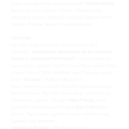
çoğunluk sağlanırsa, bu kez bacadan 
fumata
bianca 
(
beyaz duman) yükselir. Vatikan Meydanı’nda 
toplanmış ve yeni Papa’nın seçildiği haberini almış 
binlerce Katolik, büyük bir sevince kapılır.
Yeni
Lider
Oy çoğunluğuyla seçilen Kardinal’e bir soru 
yöneltilir: “
Acceptasne electionem de te canonice 
factam in Summum Pontificem?
” (“Senin hakkında 
usule uygun yapılan seçimle Yüce Papa olmayı kabul 
ediyor musun?”) Eski Kardinal, yeni Papa ise cevap 
verir: “
Accepto
” (“Kabul ediyorum.”)
Papa, seçimini ruhani bir anlamla taçlandırmak için 
bir isim belirler. Bu, hem ilham aldığı azizi hem de 
misyonunu yansıtır. Örneğin 
Papa
Francis
, adını 
yoksulluk ve tevazunun simgesi 
Aziz
Francis’
ten 
almıştı. Papa beyaz giysilerini giyer, ardından baş 
diyakoz halkı selamlar:
“
Habemus
Papam!
” - “Bir Papamız var!”