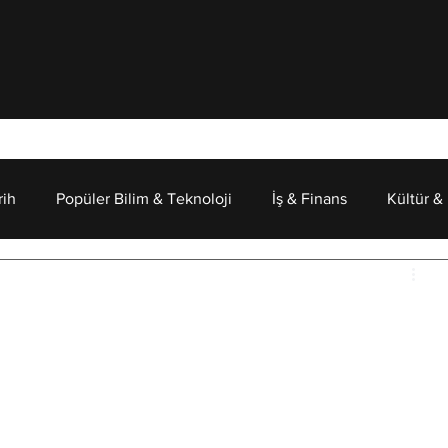
rih
Popüler Bilim & Teknoloji
İş & Finans
Kültür &
Psikoloji
mak Bu Kadar Zor? Küresel
iz Çöküşü
mi görmediği için toplumsal ve sistematik olduğunu 
eyiz: İş piyasalarının çok yüksek bir hızla daralması ve 