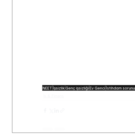
gençlerin (NEET) sayısı 4,7 milyona ula
aynı zamanda yapısal bir krizin gösterge
- Türkiye nitelik uyuşmazlığında (ilgi v
istihdam) dünyada en önde gelen ülkele
insanların tükenmişlik sendromları gibi ps
sebebiyet vereceği öngörülüyor. 
- Türkiye’de her 4 gençten 1’i üniversite
gençlerin işlerinin niteliği ile ilgili ar
olduğunu gözler önüne koyuyor. 
NEET
İşsizlik
Genç işsizliği
Ev Genci
İstihdam sorun
İş & Finans