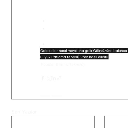
Galaksiler Hakkında Hap Bilgiler 
Samanyolu Galaksisi saniyede yakl
Bilim insanları evrende görünen 
olduğunu düşünüyor.
Gökyüzüne baktığımızda aslında evr
Galaksiler nasıl meydana gelir
Gökyüzüne bakınca 
Büyük Patlama teorisi
Evren nasıl oluştu
Popüler Bilim & Teknoloji
Son Yazılar