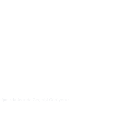
ığımızda Aslında Geçmişi Görüyoruz
en Bu Kadar Uzun Sürer?
anlatmak kolaydır. Ancak gerçekte burada milyarlarca 