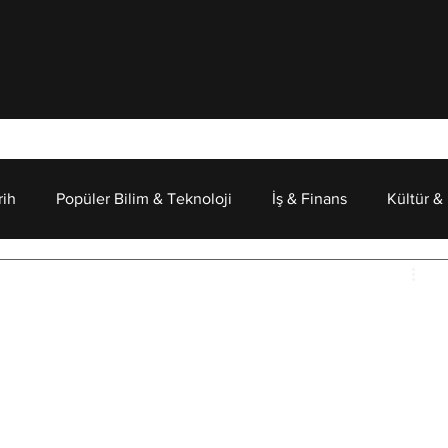
rih
Popüler Bilim & Teknoloji
İş & Finans
Kültür &
Psikoloji
luşur? Gökyüzüne
n Geçmişi Görürüz?
ın en eski meraklarından biridir. Gökyüzüne 
ar bir anda ortaya çıkmadı. Aslında her şey yaklaşık 