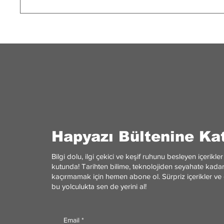
Kara De
Yıldızların Yaşam Döngüsü:
Gizemle
Uzaydaki Doğum ve Ölüm
Hapyazı Bültenine Kat
Bilgi dolu, ilgi çekici ve keşif ruhunu besleyen içerik
kutunda! Tarihten bilime, teknolojiden seyahate kadar 
kaçırmamak için hemen abone ol. Sürpriz içerikler ve 
bu yolculukta sen de yerini al!
Email
*