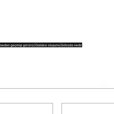
aşık 600 kilometre hızla uzayda hareket ediyor.
maddeden daha fazla görünmeyen ‘karanlık madde’ 
enin farklı zamanlarını aynı anda görüyoruz.
neden geçmişi görürüz
Galaksi oluşumu
Gökada nedir