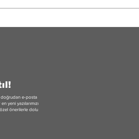
likler ve Evrenin
Türk Havacılığının Parl
ri: Uzay Rehberi
Yıldızı: Sabiha Gökçen
ıl!
ler doğrudan e-posta
en yeni yazılarımızı
özel önerilerle dolu