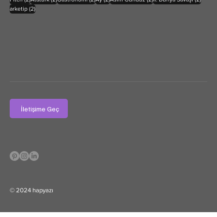
2 yazı
arketip
(2)
İletişime Geç
© 2024 hapyazı