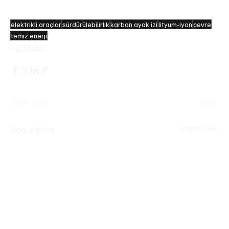
elektrikli araçlar
sürdürülebilirlik
karbon ayak izi
lityum-iyon
çevre
temiz enerji
İş & Finans
Hepsini Gör
Son Yazılar