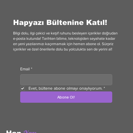
Hapyazı Bültenine Katıl!
Bilgi dolu, ilgi çekici ve keşif ruhunu besleyen içerikler doğrudan
e-posta kutunda! Tarihten bilime, teknolojiden seyahate kadar
en yeni yazılarımızı kaçırmamak için hemen abone ol. Sürpriz
içerikler ve özel önerilerle dolu bu yolculukta sen de yerini al!
Email
*
Evet, bültene abone olmayı onaylıyorum.
*
Abone Ol!
Yazı