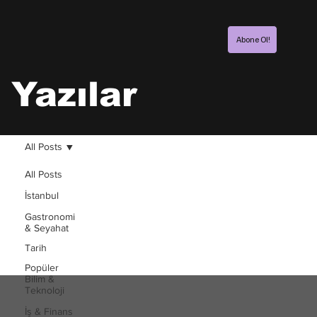
Abone Ol!
Yazılar
All Posts
All Posts
İstanbul
Gastronomi
& Seyahat
Tarih
Popüler
Bilim &
Teknoloji
İş & Finans