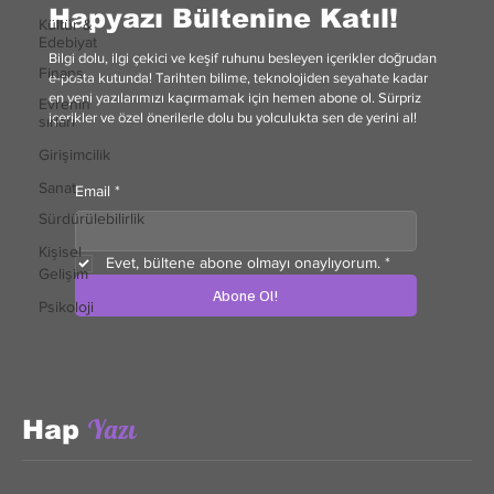
Hapyazı Bültenine Katıl!
Kültür &
Edebiyat
Bilgi dolu, ilgi çekici ve keşif ruhunu besleyen içerikler doğrudan
Finans
e-posta kutunda! Tarihten bilime, teknolojiden seyahate kadar
en yeni yazılarımızı kaçırmamak için hemen abone ol. Sürpriz
Evrenin
içerikler ve özel önerilerle dolu bu yolculukta sen de yerini al!
sırları
Girişimcilik
Sanat
Email
*
Sürdürülebilirlik
Kişisel
Evet, bültene abone olmayı onaylıyorum.
*
Gelişim
Abone Ol!
Psikoloji
Yazı
Hap