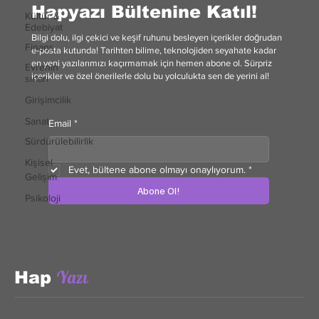
Hapyazı Bültenine Katıl!
Kültür &
Edebiyat
Bilgi dolu, ilgi çekici ve keşif ruhunu besleyen içerikler doğrudan
Finans
e-posta kutunda! Tarihten bilime, teknolojiden seyahate kadar
en yeni yazılarımızı kaçırmamak için hemen abone ol. Sürpriz
Evrenin
içerikler ve özel önerilerle dolu bu yolculukta sen de yerini al!
sırları
Girişimcilik
Sanat
Email
*
Sürdürülebilirlik
Kişisel
Evet, bültene abone olmayı onaylıyorum.
*
Gelişim
Abone Ol!
Psikoloji
Yazı
Hap