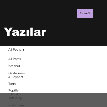
Abone Ol!
Yazılar
All Posts
All Posts
İstanbul
Gastronomi
& Seyahat
Tarih
Popüler
Bilim &
Teknoloji
İş & Finans