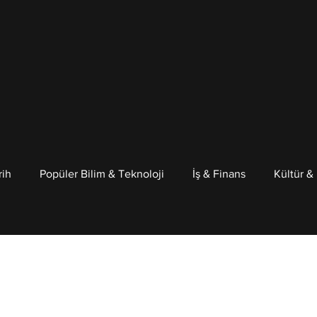
rih
Popüler Bilim & Teknoloji
İş & Finans
Kültür &
Psikoloji