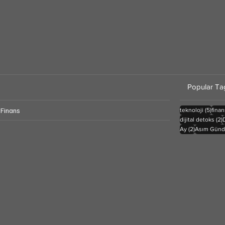
Popular Ta
 Finans
5 yaz
teknoloji
(5)
finan
2
dijital detoks
(2)
2 yazı
Ay
(2)
Asım Gün