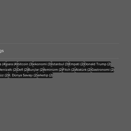
gs
ı
4 yazı
4 yazı
3 yazı
3 yazı
3 yazı
2 yazı
2 yazı
s
(4)
para
(4)
bitcoin
(3)
ekonomi
(3)
İstanbul
(3)
Empati
(2)
Donald Trump
(2)
 yazı
2 yazı
2 yazı
2 yazı
2 yazı
2 yazı
2 yazı
2 yazı
Denizaltı
(2)
Defi
(2)
Burçlar
(2)
feminizm
(2)
Fitch
(2)
Atatürk
(2)
Gastronomi
(2)
2 yazı
2 yazı
2 yazı
düz
(2)
II. Dünya Savaşı
(2)
arketip
(2)